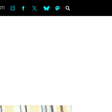
in
Fb
tw
bsky
ms
SEARCH
TI