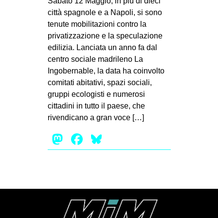
Sabato 12 Maggio, in più di dieci
MILANO
città spagnole e a Napoli, si sono
MOBILITAZIONI
tenute mobilitazioni contro la
privatizzazione e la speculazione
SPAZI
edilizia. Lanciata un anno fa dal
SPORT POPOLARE
centro sociale madrileno La
Ingobernable, la data ha coinvolto
MOVIMENTI
comitati abitativi, spazi sociali,
AMBIENTE
gruppi ecologisti e numerosi
cittadini in tutto il paese, che
ANTIFASCISMO
rivendicano a gran voce […]
DIRITTO ALL’ABITARE
Mastodon
Facebook
Bluesky
GENERI
MIGRAZIONI
PRECARIATO
REPRESSIONE
STUDENTI