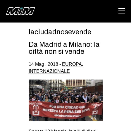
laciudadnosevende
HOME
Da Madrid a Milano: la
ABOUT
città non si vende
AREA
14 Mag , 2018 -
EUROPA
,
INTERNAZIONALE
DEGENERAZIONE
GAZA FREESTYLE
CSOA LAMBRETTA
MSM
STUDENTI TSUNAMI
ZAM