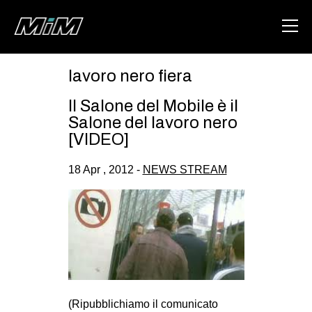
lavoro nero fiera
HOME
Il Salone del Mobile è il
ABOUT
Salone del lavoro nero
[VIDEO]
AREA
18 Apr , 2012 -
NEWS STREAM
DEGENERAZIONE
GAZA FREESTYLE
CSOA LAMBRETTA
MSM
STUDENTI TSUNAMI
ZAM
(Ripubblichiamo il comunicato