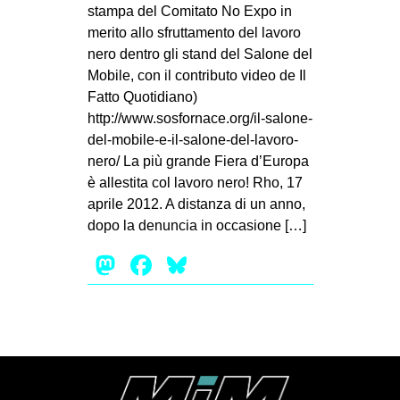
MILANO
stampa del Comitato No Expo in
merito allo sfruttamento del lavoro
MOBILITAZIONI
nero dentro gli stand del Salone del
SPAZI
Mobile, con il contributo video de Il
Fatto Quotidiano)
SPORT POPOLARE
http://www.sosfornace.org/il-salone-
MOVIMENTI
del-mobile-e-il-salone-del-lavoro-
nero/ La più grande Fiera d’Europa
AMBIENTE
è allestita col lavoro nero! Rho, 17
ANTIFASCISMO
aprile 2012. A distanza di un anno,
dopo la denuncia in occasione […]
DIRITTO ALL’ABITARE
Mastodon
Facebook
Bluesky
GENERI
MIGRAZIONI
PRECARIATO
REPRESSIONE
STUDENTI