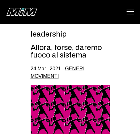
leadership
HOME
Allora, forse, daremo
ABOUT
fuoco al sistema
AREA
24 Mar , 2021 -
GENERI
,
MOVIMENTI
DEGENERAZIONE
GAZA FREESTYLE
CSOA LAMBRETTA
MSM
STUDENTI TSUNAMI
ZAM