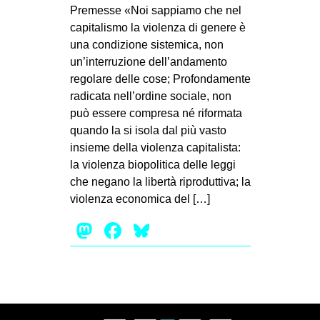
MILANO
Premesse «Noi sappiamo che nel
capitalismo la violenza di genere è
MOBILITAZIONI
una condizione sistemica, non
SPAZI
un’interruzione dell’andamento
regolare delle cose; Profondamente
SPORT POPOLARE
radicata nell’ordine sociale, non
MOVIMENTI
può essere compresa né riformata
quando la si isola dal più vasto
AMBIENTE
insieme della violenza capitalista:
ANTIFASCISMO
la violenza biopolitica delle leggi
che negano la libertà riproduttiva; la
DIRITTO ALL’ABITARE
violenza economica del […]
GENERI
Mastodon
Facebook
Bluesky
MIGRAZIONI
PRECARIATO
REPRESSIONE
STUDENTI