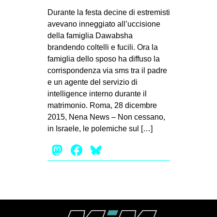
MILANO
Durante la festa decine di estremisti
MOBILITAZIONI
avevano inneggiato all’uccisione
della famiglia Dawabsha
SPAZI
brandendo coltelli e fucili. Ora la
SPORT POPOLARE
famiglia dello sposo ha diffuso la
corrispondenza via sms tra il padre
MOVIMENTI
e un agente del servizio di
AMBIENTE
intelligence interno durante il
matrimonio. Roma, 28 dicembre
ANTIFASCISMO
2015, Nena News – Non cessano,
DIRITTO ALL’ABITARE
in Israele, le polemiche sul […]
GENERI
Mastodon
Facebook
Bluesky
MIGRAZIONI
PRECARIATO
REPRESSIONE
STUDENTI