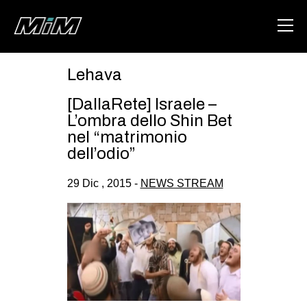
Lehava
HOME
[DallaRete] Israele –
ABOUT
L’ombra dello Shin Bet
nel “matrimonio
AREA
dell’odio”
DEGENERAZIONE
29 Dic , 2015 -
NEWS STREAM
GAZA FREESTYLE
CSOA LAMBRETTA
MSM
STUDENTI TSUNAMI
ZAM