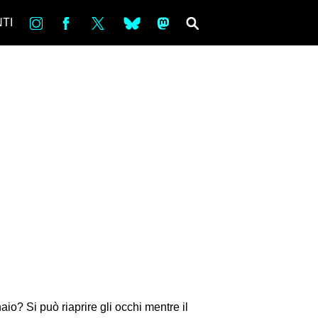
in
Fb
tw
bsky
ms
SEARCH
TI
io? Si può riaprire gli occhi mentre il