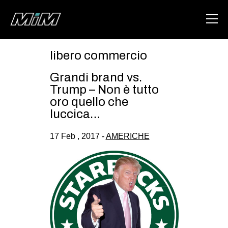
libero commercio
HOME
Grandi brand vs.
ABOUT
Trump – Non è tutto
oro quello che
AREA
luccica…
DEGENERAZIONE
17 Feb , 2017 -
AMERICHE
GAZA FREESTYLE
CSOA LAMBRETTA
MSM
STUDENTI TSUNAMI
ZAM