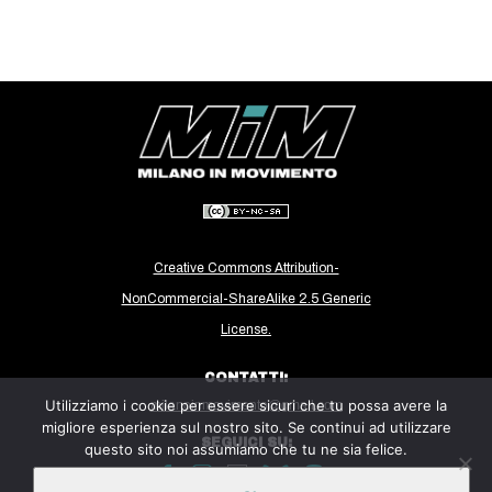
CULTURE
ARTE
CINEMA
MANIFESTI
MUSICA
RECENSIONI
INTERNAZIONALE
Creative Commons Attribution-
AFRICA
NonCommercial-ShareAlike 2.5 Generic
AMERICHE
License.
ESTREMO ORIENTE
CONTATTI:
EUROPA
Utilizziamo i cookie per essere sicuri che tu possa avere la
milanoinmovimento@gmail.com
migliore esperienza sul nostro sito. Se continui ad utilizzare
MEDIO ORIENTE
SEGUICI SU:
questo sito noi assumiamo che tu ne sia felice.
MONDO