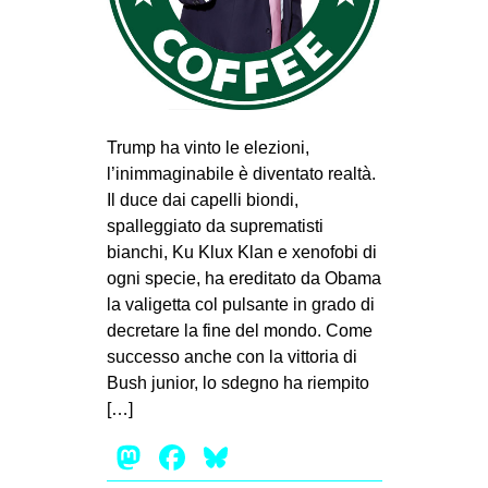
MILANO
MOBILITAZIONI
SPAZI
SPORT POPOLARE
Trump ha vinto le elezioni,
MOVIMENTI
l’inimmaginabile è diventato realtà.
Il duce dai capelli biondi,
AMBIENTE
spalleggiato da suprematisti
ANTIFASCISMO
bianchi, Ku Klux Klan e xenofobi di
ogni specie, ha ereditato da Obama
DIRITTO ALL’ABITARE
la valigetta col pulsante in grado di
GENERI
decretare la fine del mondo. Come
MIGRAZIONI
successo anche con la vittoria di
Bush junior, lo sdegno ha riempito
PRECARIATO
[…]
REPRESSIONE
Mastodon
Facebook
Bluesky
STUDENTI