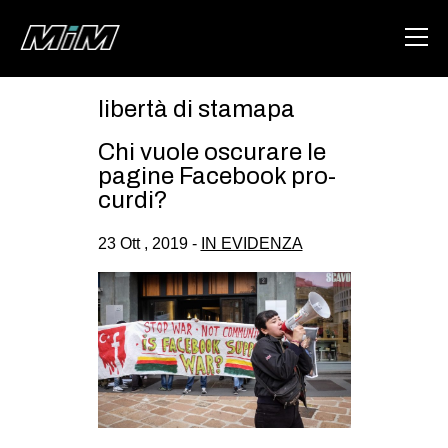
libertà di stamapa
HOME
Chi vuole oscurare le
ABOUT
pagine Facebook pro-
curdi?
AREA
23 Ott , 2019 -
IN EVIDENZA
DEGENERAZIONE
GAZA FREESTYLE
CSOA LAMBRETTA
MSM
STUDENTI TSUNAMI
ZAM