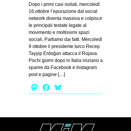
MILANO
Dopo i primi casi isolati, mercoledì
16 ottobre l’epurazione dal social
MOBILITAZIONI
network diventa massiva e colpisce
SPAZI
le principali testate legate al
movimento e moltissimi spazi
SPORT POPOLARE
sociali. Partiamo dai fatti. Mercoledì
MOVIMENTI
9 ottobre il presidente turco Recep
Tayyip Erdoğan attacca il Rojava.
AMBIENTE
Pochi giorni dopo in Italia iniziano a
ANTIFASCISMO
sparire da Facebook e Instagram
post e pagine […]
DIRITTO ALL’ABITARE
Mastodon
Facebook
Bluesky
GENERI
MIGRAZIONI
PRECARIATO
REPRESSIONE
STUDENTI