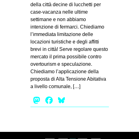
MILANO
della città decine di lucchetti per
case-vacanza nelle ultime
MOBILITAZIONI
settimane e non abbiamo
SPAZI
intenzione di fermarci. Chiediamo
l’immediata limitazione delle
SPORT POPOLARE
locazioni turistiche e degli affitti
MOVIMENTI
brevi in città! Serve regolare questo
mercato il prima possibile contro
AMBIENTE
overtourism e speculazione.
ANTIFASCISMO
Chiediamo l’applicazione della
proposta di Alta Tensione Abitativa
DIRITTO ALL’ABITARE
a livello comunale, […]
GENERI
Mastodon
Facebook
Bluesky
MIGRAZIONI
PRECARIATO
REPRESSIONE
STUDENTI