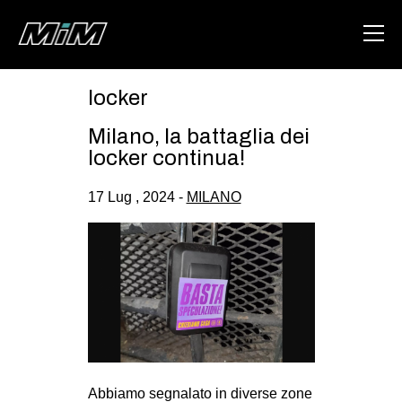
locker
HOME
Milano, la battaglia dei
ABOUT
locker continua!
AREA
17 Lug , 2024 -
MILANO
DEGENERAZIONE
GAZA FREESTYLE
CSOA LAMBRETTA
MSM
STUDENTI TSUNAMI
ZAM
Abbiamo segnalato in diverse zone