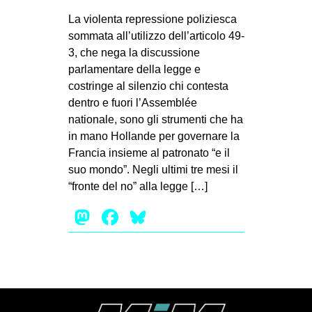
MILANO
La violenta repressione poliziesca
MOBILITAZIONI
sommata all’utilizzo dell’articolo 49-
3, che nega la discussione
SPAZI
parlamentare della legge e
SPORT POPOLARE
costringe al silenzio chi contesta
dentro e fuori l’Assemblée
MOVIMENTI
nationale, sono gli strumenti che ha
AMBIENTE
in mano Hollande per governare la
Francia insieme al patronato “e il
ANTIFASCISMO
suo mondo”. Negli ultimi tre mesi il
DIRITTO ALL’ABITARE
“fronte del no” alla legge […]
GENERI
Mastodon
Facebook
Bluesky
MIGRAZIONI
PRECARIATO
REPRESSIONE
STUDENTI