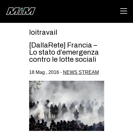
loitravail
HOME
[DallaRete] Francia –
ABOUT
Lo stato d’emergenza
contro le lotte sociali
AREA
18 Mag , 2016 -
NEWS STREAM
DEGENERAZIONE
GAZA FREESTYLE
CSOA LAMBRETTA
MSM
STUDENTI TSUNAMI
ZAM