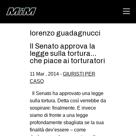
lorenzo guadagnucci
HOME
Il Senato approva la
ABOUT
legge sulla tortura…
che piace ai torturatori
AREA
11 Mar , 2014 -
GIURISTI PER
DEGENERAZIONE
CASO
GAZA FREESTYLE
Il Senato ha approvato una legge
CSOA LAMBRETTA
sulla tortura. Detta così verrebbe da
MSM
sospirare: finalmente. E invece
siamo di fronte a una legge
STUDENTI TSUNAMI
profondamente sbagliata se la sua
ZAM
finalità dev’essere – come