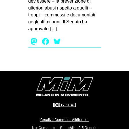
dev’essere – la prevenzione di
MILANO
ulteriori abusi rispetto a quelli –
MOBILITAZIONI
troppi – commessi e documentati
negli ultimi anni. Il Senato ha
SPAZI
approvato […]
SPORT POPOLARE
Mastodon
Facebook
Bluesky
MOVIMENTI
AMBIENTE
ANTIFASCISMO
DIRITTO ALL’ABITARE
GENERI
MIGRAZIONI
PRECARIATO
REPRESSIONE
Creative Commons Attribution-
STUDENTI
NonCommercial-ShareAlike 2.5 Generic