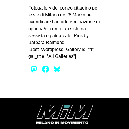
MILANO
Fotogallery del corteo cittadino per
MOBILITAZIONI
le vie di Milano dell’8 Marzo per
rivendicare l’autodeterminazione di
SPAZI
ognuna/o, contro un sistema
SPORT POPOLARE
sessista e patriarcale. Pics by
Barbara Raimondi
MOVIMENTI
[Best_Wordpress_Gallery id=”4″
AMBIENTE
gal_title=”All Galleries”]
ANTIFASCISMO
Mastodon
Facebook
Bluesky
DIRITTO ALL’ABITARE
GENERI
MIGRAZIONI
PRECARIATO
REPRESSIONE
STUDENTI