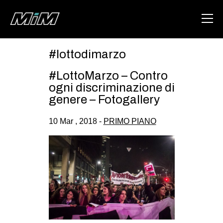
#lottodimarzo
HOME
#LottoMarzo – Contro
ABOUT
ogni discriminazione di
genere – Fotogallery
AREA
10 Mar , 2018 -
PRIMO PIANO
DEGENERAZIONE
GAZA FREESTYLE
CSOA LAMBRETTA
MSM
STUDENTI TSUNAMI
ZAM