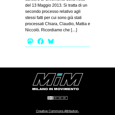
del 13 Maggio 2013. Si tratta di un
EVENTI
secondo processo relativo agli
stessi fatti per cui sono già stati
in
processati Chiara, Claudio, Mattia e
Fb
Niccolò. Ricordiamo che […]
Mastodon
Facebook
Bluesky
tw
bsky
ms
SEARCH
Creative Commons Attribution-