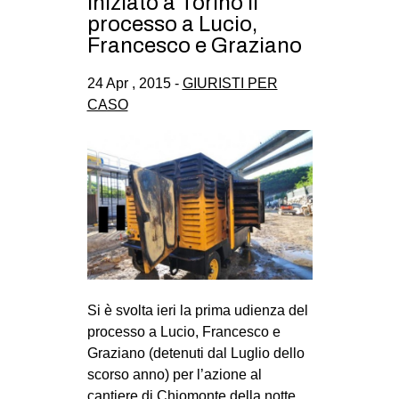
Iniziato a Torino il
CULTURE
processo a Lucio,
Francesco e Graziano
ARTE
CINEMA
24 Apr , 2015 -
GIURISTI PER
CASO
MANIFESTI
MUSICA
RECENSIONI
INTERNAZIONALE
AFRICA
AMERICHE
ESTREMO ORIENTE
Si è svolta ieri la prima udienza del
EUROPA
processo a Lucio, Francesco e
Graziano (detenuti dal Luglio dello
MEDIO ORIENTE
scorso anno) per l’azione al
MONDO
cantiere di Chiomonte della notte