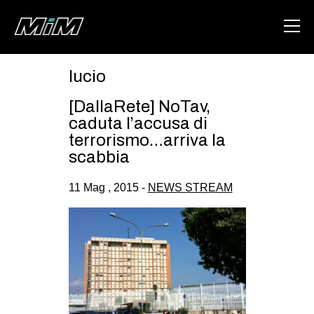
lucio
HOME
[DallaRete] NoTav,
ABOUT
caduta l’accusa di
terrorismo…arriva la
AREA
scabbia
DEGENERAZIONE
11 Mag , 2015 -
NEWS STREAM
GAZA FREESTYLE
CSOA LAMBRETTA
MSM
STUDENTI TSUNAMI
ZAM