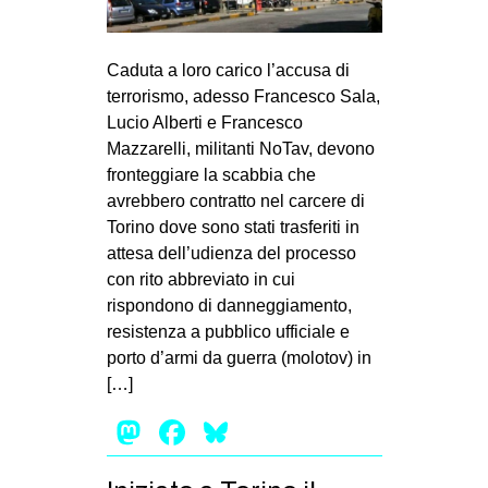
MILANO
MOBILITAZIONI
Caduta a loro carico l’accusa di
SPAZI
terrorismo, adesso Francesco Sala,
Lucio Alberti e Francesco
SPORT POPOLARE
Mazzarelli, militanti NoTav, devono
MOVIMENTI
fronteggiare la scabbia che
avrebbero contratto nel carcere di
AMBIENTE
Torino dove sono stati trasferiti in
ANTIFASCISMO
attesa dell’udienza del processo
con rito abbreviato in cui
DIRITTO ALL’ABITARE
rispondono di danneggiamento,
GENERI
resistenza a pubblico ufficiale e
MIGRAZIONI
porto d’armi da guerra (molotov) in
[…]
PRECARIATO
Mastodon
Facebook
Bluesky
REPRESSIONE
STUDENTI