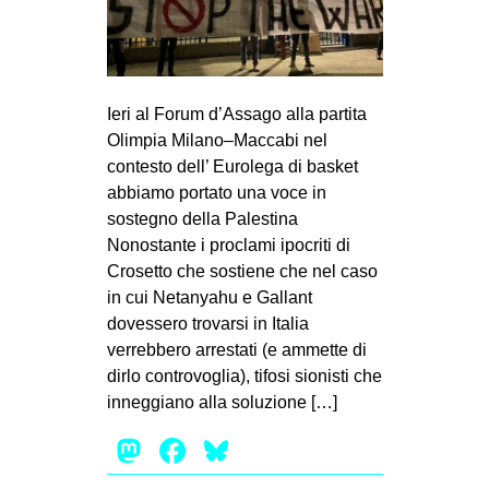
MILANO
MOBILITAZIONI
SPAZI
Ieri al Forum d’Assago alla partita
SPORT POPOLARE
Olimpia Milano–Maccabi nel
contesto dell’ Eurolega di basket
MOVIMENTI
abbiamo portato una voce in
AMBIENTE
sostegno della Palestina
ANTIFASCISMO
Nonostante i proclami ipocriti di
Crosetto che sostiene che nel caso
DIRITTO ALL’ABITARE
in cui Netanyahu e Gallant
GENERI
dovessero trovarsi in Italia
verrebbero arrestati (e ammette di
MIGRAZIONI
dirlo controvoglia), tifosi sionisti che
PRECARIATO
inneggiano alla soluzione […]
REPRESSIONE
Mastodon
Facebook
Bluesky
STUDENTI