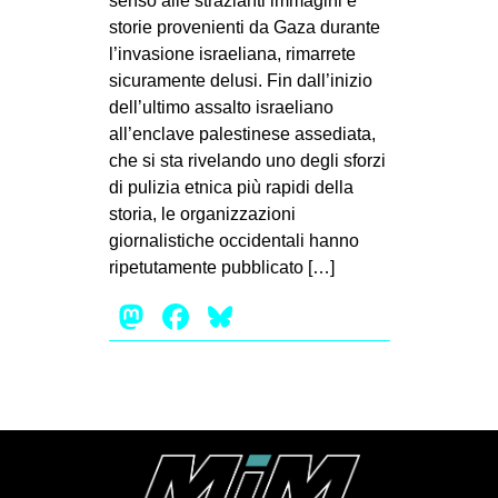
senso alle strazianti immagini e
storie provenienti da Gaza durante
EVENTI
l’invasione israeliana, rimarrete
in
sicuramente delusi. Fin dall’inizio
dell’ultimo assalto israeliano
Fb
all’enclave palestinese assediata,
che si sta rivelando uno degli sforzi
tw
di pulizia etnica più rapidi della
storia, le organizzazioni
bsky
giornalistiche occidentali hanno
ripetutamente pubblicato […]
ms
Mastodon
Facebook
Bluesky
SEARCH