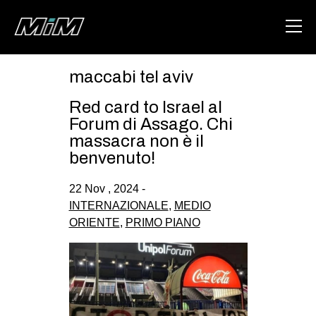
maccabi tel aviv
HOME
Red card to Israel al
ABOUT
Forum di Assago. Chi
massacra non è il
AREA
benvenuto!
DEGENERAZIONE
22 Nov , 2024 -
GAZA FREESTYLE
INTERNAZIONALE
,
MEDIO
ORIENTE
,
PRIMO PIANO
CSOA LAMBRETTA
MSM
STUDENTI TSUNAMI
ZAM