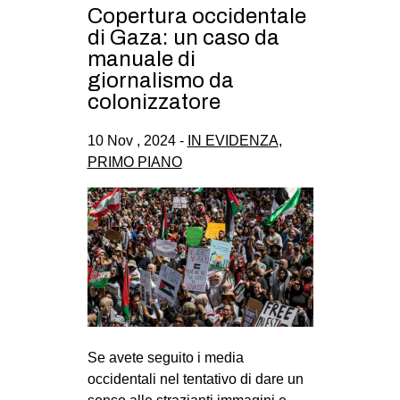
Copertura occidentale
CULTURE
di Gaza: un caso da
ARTE
manuale di
giornalismo da
CINEMA
colonizzatore
MANIFESTI
MUSICA
10 Nov , 2024 -
IN EVIDENZA
,
PRIMO PIANO
RECENSIONI
INTERNAZIONALE
AFRICA
AMERICHE
ESTREMO ORIENTE
EUROPA
Se avete seguito i media
MEDIO ORIENTE
occidentali nel tentativo di dare un
MONDO