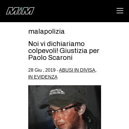
malapolizia
HOME
Noi vi dichiariamo
ABOUT
colpevoli! Giustizia per
Paolo Scaroni
AREA
28 Giu , 2019 -
ABUSI IN DIVISA
,
DEGENERAZIONE
IN EVIDENZA
GAZA FREESTYLE
CSOA LAMBRETTA
MSM
STUDENTI TSUNAMI
ZAM