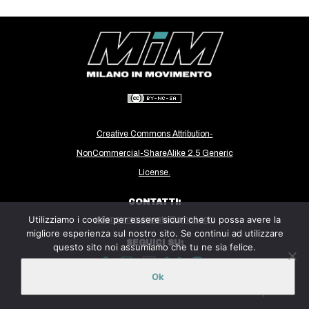
CULTURE
ARTE
CINEMA
MANIFESTI
MUSICA
RECENSIONI
Creative Commons Attribution-
NonCommercial-ShareAlike 2.5 Generic
INTERNAZIONALE
License.
AFRICA
CONTATTI:
AMERICHE
Utilizziamo i cookie per essere sicuri che tu possa avere la
milanoinmovimento@gmail.com
ESTREMO ORIENTE
migliore esperienza sul nostro sito. Se continui ad utilizzare
SEGUICI SU:
questo sito noi assumiamo che tu ne sia felice.
EUROPA
MEDIO ORIENTE
Ok
Sito ospitato sulla piattaforma
Midala
MONDO