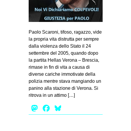
MILANO
MOBILITAZIONI
SPAZI
Paolo Scaroni, tifoso, ragazzo, vide
SPORT POPOLARE
la propria vita distrutta per sempre
MOVIMENTI
dalla violenza dello Stato il 24
settembre del 2005, quando dopo
AMBIENTE
la partita Hellas Verona – Brescia,
ANTIFASCISMO
rimase in fin di vita a causa di
diverse cariche immotivate della
DIRITTO ALL’ABITARE
polizia mentre stava mangiando un
GENERI
panino alla stazione di Verona. Si
MIGRAZIONI
ritrova in un attimo […]
PRECARIATO
Mastodon
Facebook
Bluesky
REPRESSIONE
STUDENTI