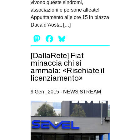
vivono queste sindromi,
EVENTI
associazioni e persone alleate!
Appuntamento alle ore 15 in piazza
in
Duca d’Aosta, […]
Mastodon
Facebook
Bluesky
Fb
tw
[DallaRete] Fiat
minaccia chi si
bsky
ammala: «Rischiate il
licenziamento»
ms
9 Gen , 2015 -
NEWS STREAM
SEARCH