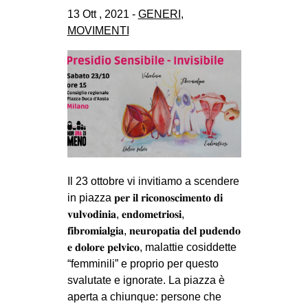
CULTURE
13 Ott , 2021 -
GENERI
,
MOVIMENTI
ARTE
CINEMA
MANIFESTI
MUSICA
RECENSIONI
INTERNAZIONALE
Il 23 ottobre vi invitiamo a scendere
AFRICA
in piazza 𝐩𝐞𝐫 𝐢𝐥 𝐫𝐢𝐜𝐨𝐧𝐨𝐬𝐜𝐢𝐦𝐞𝐧𝐭𝐨 𝐝𝐢
AMERICHE
𝐯𝐮𝐥𝐯𝐨𝐝𝐢𝐧𝐢𝐚, 𝐞𝐧𝐝𝐨𝐦𝐞𝐭𝐫𝐢𝐨𝐬𝐢,
ESTREMO ORIENTE
𝐟𝐢𝐛𝐫𝐨𝐦𝐢𝐚𝐥𝐠𝐢𝐚, 𝐧𝐞𝐮𝐫𝐨𝐩𝐚𝐭𝐢𝐚 𝐝𝐞𝐥 𝐩𝐮𝐝𝐞𝐧𝐝𝐨
𝐞 𝐝𝐨𝐥𝐨𝐫𝐞 𝐩𝐞𝐥𝐯𝐢𝐜𝐨, malattie cosiddette
EUROPA
“femminili” e proprio per questo
MEDIO ORIENTE
svalutate e ignorate. La piazza è
aperta a chiunque: persone che
MONDO