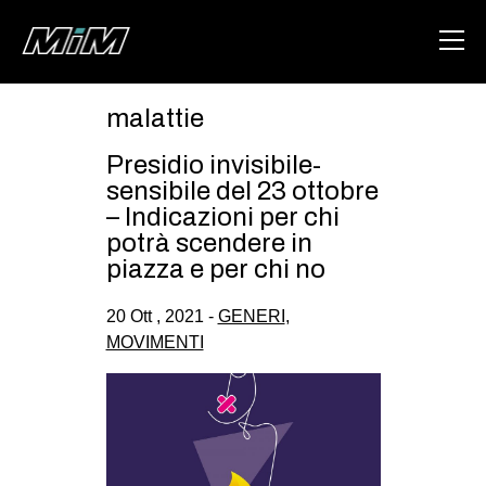
malattie
HOME
Presidio invisibile-
ABOUT
sensibile del 23 ottobre
– Indicazioni per chi
AREA
potrà scendere in
piazza e per chi no
DEGENERAZIONE
GAZA FREESTYLE
20 Ott , 2021 -
GENERI
,
MOVIMENTI
CSOA LAMBRETTA
MSM
STUDENTI TSUNAMI
ZAM