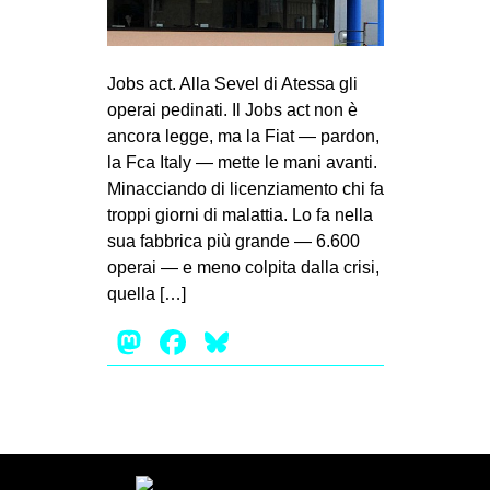
Jobs act. Alla Sevel di Atessa gli
operai pedinati. Il Jobs act non è
ancora legge, ma la Fiat — par­don,
la Fca Italy — mette le mani avanti.
Minac­ciando di licen­zia­mento chi fa
troppi giorni di malat­tia. Lo fa nella
sua fab­brica più grande — 6.600
ope­rai — e meno col­pita dalla crisi,
quella […]
Mastodon
Facebook
Bluesky