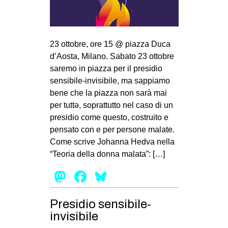
MILANO
MOBILITAZIONI
SPAZI
23 ottobre, ore 15 @ piazza Duca
d’Aosta, Milano. Sabato 23 ottobre
SPORT POPOLARE
saremo in piazza per il presidio
MOVIMENTI
sensibile-invisibile, ma sappiamo
bene che la piazza non sarà mai
AMBIENTE
per tuttə, soprattutto nel caso di un
ANTIFASCISMO
presidio come questo, costruito e
pensato con e per persone malate.
DIRITTO ALL’ABITARE
Come scrive Johanna Hedva nella
GENERI
“Teoria della donna malata”: […]
MIGRAZIONI
Mastodon
Facebook
Bluesky
PRECARIATO
REPRESSIONE
Presidio sensibile-
invisibile
STUDENTI