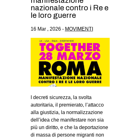
manifestazione
CULTURE
nazionale contro i Re e
le loro guerre
ARTE
CINEMA
16 Mar , 2026 -
MOVIMENTI
MANIFESTI
MUSICA
RECENSIONI
INTERNAZIONALE
AFRICA
AMERICHE
I decreti sicurezza, la svolta
ESTREMO ORIENTE
autoritaria, il premierato, l’attacco
alla giustizia, la normalizzazione
EUROPA
dell’idea che manifestare non sia
MEDIO ORIENTE
più un diritto, e che la deportazione
di massa di persone migranti non
MONDO