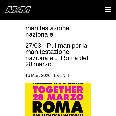
manifestazione
HOME
nazionale
ABOUT
27/03 – Pullman per la
manifestazione
AREA
nazionale di Roma del
28 marzo
DEGENERAZIONE
GAZA FREESTYLE
16 Mar , 2026 -
EVENTI
CSOA LAMBRETTA
MSM
STUDENTI TSUNAMI
ZAM