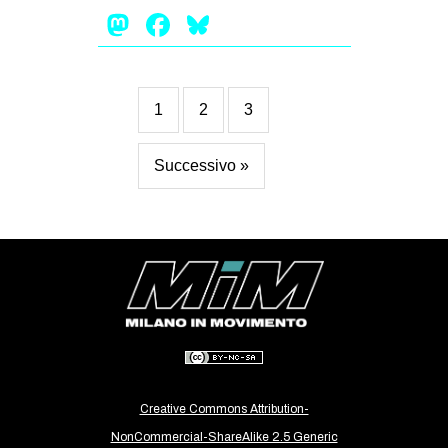
Mastodon
Facebook
Bluesky
1
2
3
Successivo »
Creative Commons Attribution-
NonCommercial-ShareAlike 2.5 Generic