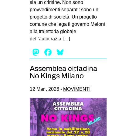
sia un crimine. Non sono
EVENTI
provvedimenti separati: sono un
progetto di società. Un progetto
in
comune che lega il governo Meloni
alla traiettoria globale
Fb
dell’autocrazia […]
tw
Mastodon
Facebook
Bluesky
bsky
Assemblea cittadina
No Kings Milano
ms
12 Mar , 2026 -
MOVIMENTI
SEARCH