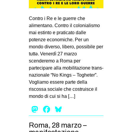
MILANO
MOBILITAZIONI
Contro i Re e le guerre che
SPAZI
alimentano. Contro il colonialismo
mai estinto e praticato dalle
SPORT POPOLARE
potenze economiche. Per un
MOVIMENTI
mondo diverso, libero, possibile per
tuttə. Venerdì 27 marzo
AMBIENTE
scenderemo a Roma per
ANTIFASCISMO
partecipare alla mobilitazione trans-
nazionale “No Kings – Togheter”.
DIRITTO ALL’ABITARE
Vogliamo essere parte della
GENERI
riscossa sociale che costruisce il
MIGRAZIONI
mondo di cui si ha […]
PRECARIATO
Mastodon
Facebook
Bluesky
REPRESSIONE
Roma, 28 marzo –
STUDENTI