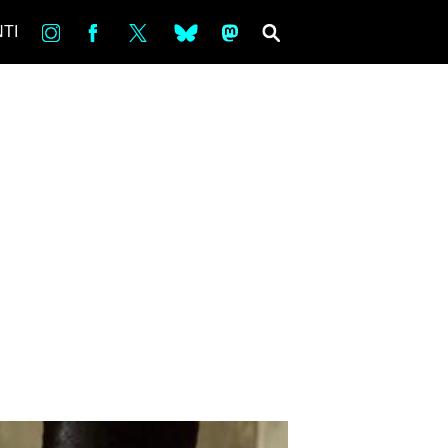
in
Fb
tw
bsky
ms
SEARCH
TI