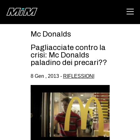
Mc Donalds
HOME
Pagliacciate contro la
ABOUT
crisi: Mc Donalds
paladino dei precari??
AREA
8 Gen , 2013 -
RIFLESSIONI
DEGENERAZIONE
GAZA FREESTYLE
CSOA LAMBRETTA
MSM
STUDENTI TSUNAMI
ZAM