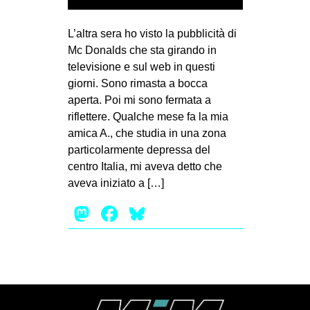
MILANO
MOBILITAZIONI
L’altra sera ho visto la pubblicità di
Mc Donalds che sta girando in
SPAZI
televisione e sul web in questi
SPORT POPOLARE
giorni. Sono rimasta a bocca
aperta. Poi mi sono fermata a
MOVIMENTI
riflettere. Qualche mese fa la mia
AMBIENTE
amica A., che studia in una zona
particolarmente depressa del
ANTIFASCISMO
centro Italia, mi aveva detto che
DIRITTO ALL’ABITARE
aveva iniziato a […]
GENERI
Mastodon
Facebook
Bluesky
MIGRAZIONI
PRECARIATO
REPRESSIONE
STUDENTI