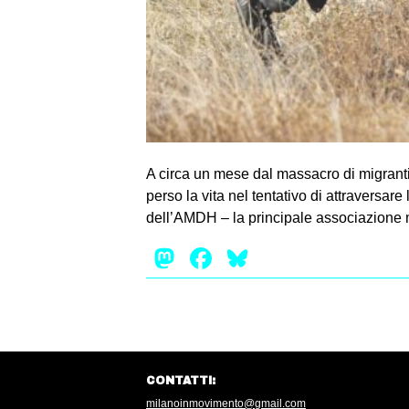
A circa un mese dal massacro di migranti
perso la vita nel tentativo di attraversar
dell’AMDH – la principale associazione 
Mastodon
Facebook
Bluesky
CONTATTI:
milanoinmovimento@gmail.com