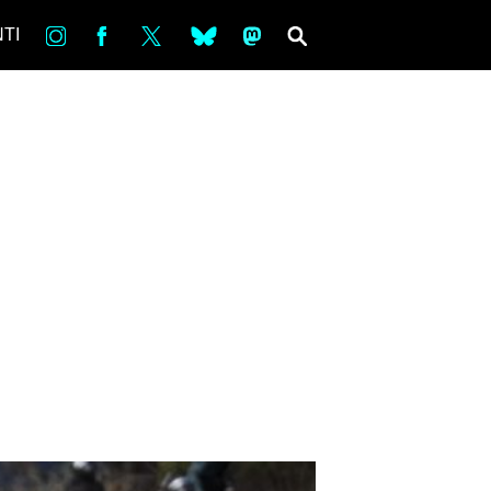
in
Fb
tw
bsky
ms
SEARCH
TI