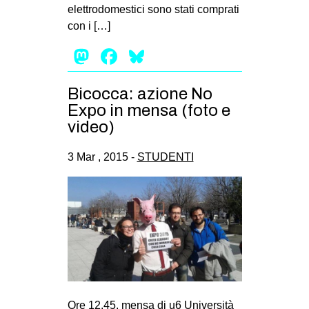
elettrodomestici sono stati comprati
CULTURE
con i […]
ARTE
Mastodon
Facebook
Bluesky
CINEMA
MANIFESTI
Bicocca: azione No
Expo in mensa (foto e
MUSICA
video)
RECENSIONI
3 Mar , 2015 -
STUDENTI
INTERNAZIONALE
AFRICA
AMERICHE
ESTREMO ORIENTE
EUROPA
MEDIO ORIENTE
MONDO
Ore 12.45, mensa di u6 Università