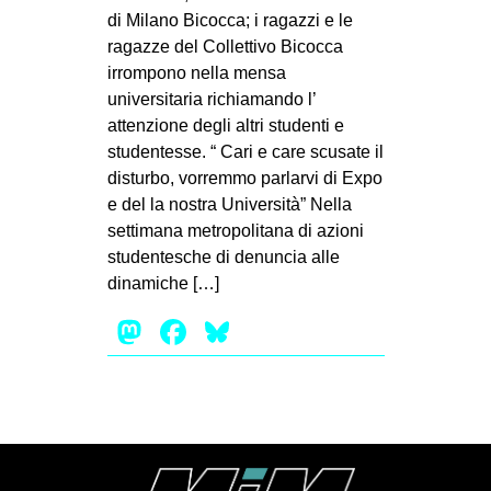
di Milano Bicocca; i ragazzi e le
EVENTI
ragazze del Collettivo Bicocca
irrompono nella mensa
in
universitaria richiamando l’
attenzione degli altri studenti e
Fb
studentesse. “ Cari e care scusate il
tw
disturbo, vorremmo parlarvi di Expo
e del la nostra Università” Nella
bsky
settimana metropolitana di azioni
studentesche di denuncia alle
ms
dinamiche […]
Mastodon
Facebook
Bluesky
SEARCH