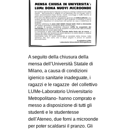
MILANO
MOBILITAZIONI
SPAZI
SPORT POPOLARE
MOVIMENTI
AMBIENTE
A seguito della chiusura della
mensa dell’Università Statale di
ANTIFASCISMO
Milano, a causa di condizioni
DIRITTO ALL’ABITARE
igienico sanitarie inadeguate, i
GENERI
ragazzi e le ragazze del collettivo
LUMe-Laboratorio Universitario
MIGRAZIONI
Metropolitano- hanno comprato e
PRECARIATO
messo a disposizione di tutti gli
studenti e le studentesse
REPRESSIONE
dell’Ateneo, due forni a microonde
STUDENTI
per poter scaldarsi il pranzo. Gli