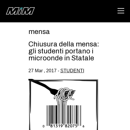
mensa
HOME
Chiusura della mensa:
ABOUT
gli studenti portano i
microonde in Statale
AREA
27 Mar , 2017 -
STUDENTI
DEGENERAZIONE
GAZA FREESTYLE
CSOA LAMBRETTA
MSM
STUDENTI TSUNAMI
ZAM