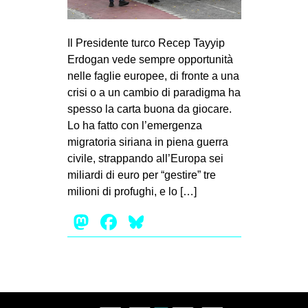
MILANO
MOBILITAZIONI
Il Presidente turco Recep Tayyip
SPAZI
Erdogan vede sempre opportunità
nelle faglie europee, di fronte a una
SPORT POPOLARE
crisi o a un cambio di paradigma ha
MOVIMENTI
spesso la carta buona da giocare.
Lo ha fatto con l’emergenza
AMBIENTE
migratoria siriana in piena guerra
ANTIFASCISMO
civile, strappando all’Europa sei
miliardi di euro per “gestire” tre
DIRITTO ALL’ABITARE
milioni di profughi, e lo […]
GENERI
Mastodon
Facebook
Bluesky
MIGRAZIONI
PRECARIATO
REPRESSIONE
STUDENTI