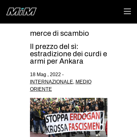
merce di scambio
HOME
Il prezzo del sì:
ABOUT
estradizione dei curdi e
armi per Ankara
AREA
18 Mag , 2022 -
DEGENERAZIONE
INTERNAZIONALE
,
MEDIO
GAZA FREESTYLE
ORIENTE
CSOA LAMBRETTA
MSM
STUDENTI TSUNAMI
ZAM