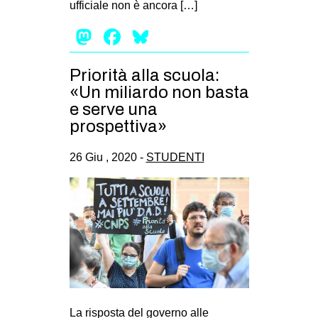
ufficiale non è ancora […]
EVENTI
Mastodon
Facebook
Bluesky
in
Priorità alla scuola:
Fb
«Un miliardo non basta
e serve una
tw
prospettiva»
bsky
26 Giu , 2020 -
STUDENTI
ms
SEARCH
La risposta del governo alle