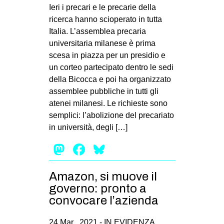
MILANO
Ieri i precari e le precarie della
ricerca hanno scioperato in tutta
MOBILITAZIONI
Italia. L’assemblea precaria
SPAZI
universitaria milanese è prima
scesa in piazza per un presidio e
SPORT POPOLARE
un corteo partecipato dentro le sedi
MOVIMENTI
della Bicocca e poi ha organizzato
assemblee pubbliche in tutti gli
AMBIENTE
atenei milanesi. Le richieste sono
ANTIFASCISMO
semplici: l’abolizione del precariato
in università, degli […]
DIRITTO ALL’ABITARE
Mastodon
Facebook
Bluesky
GENERI
MIGRAZIONI
Amazon, si muove il
PRECARIATO
governo: pronto a
REPRESSIONE
convocare l’azienda
STUDENTI
24 Mar , 2021 -
IN EVIDENZA