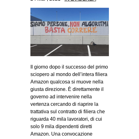
CULTURE
ARTE
CINEMA
MANIFESTI
MUSICA
RECENSIONI
Il giorno dopo il successo del primo
INTERNAZIONALE
sciopero al mondo dell’intera filiera
Amazon qualcosa si muove nella
AFRICA
giusta direzione. È direttamente il
AMERICHE
governo ad intervenire nella
ESTREMO ORIENTE
vertenza cercando di riaprire la
trattativa sul contratto di filiera che
EUROPA
riguarda 40 mila lavoratori, di cui
MEDIO ORIENTE
solo 9 mila dipendenti diretti
Amazon. Una convocazione
MONDO