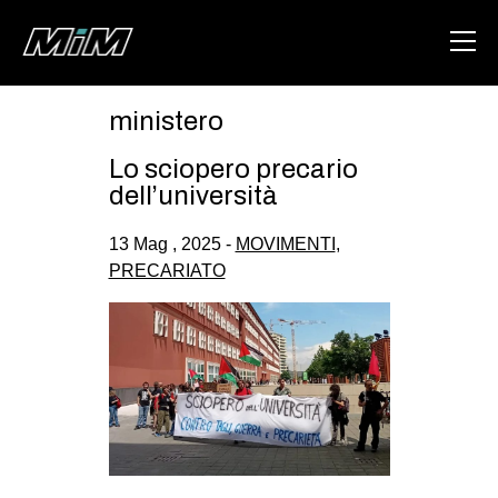
ministero
HOME
Lo sciopero precario
ABOUT
dell’università
AREA
13 Mag , 2025 -
MOVIMENTI
,
PRECARIATO
DEGENERAZIONE
GAZA FREESTYLE
CSOA LAMBRETTA
MSM
STUDENTI TSUNAMI
ZAM