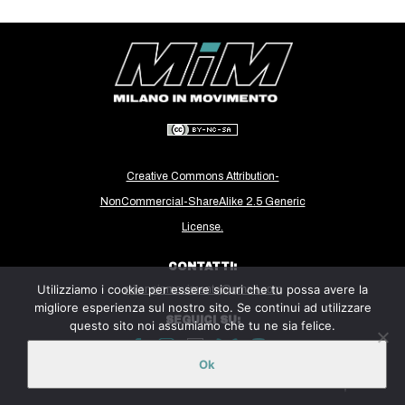
CULTURE
ARTE
CINEMA
MANIFESTI
MUSICA
RECENSIONI
Creative Commons Attribution-
NonCommercial-ShareAlike 2.5 Generic
INTERNAZIONALE
License.
AFRICA
CONTATTI:
AMERICHE
Utilizziamo i cookie per essere sicuri che tu possa avere la
milanoinmovimento@gmail.com
ESTREMO ORIENTE
migliore esperienza sul nostro sito. Se continui ad utilizzare
SEGUICI SU:
questo sito noi assumiamo che tu ne sia felice.
EUROPA
MEDIO ORIENTE
Ok
Sito ospitato sulla piattaforma
Midala
MONDO