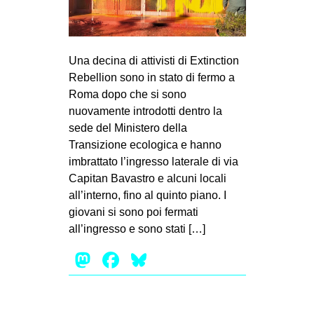
MILANO
MOBILITAZIONI
SPAZI
Una decina di attivisti di Extinction
Rebellion sono in stato di fermo a
SPORT POPOLARE
Roma dopo che si sono
MOVIMENTI
nuovamente introdotti dentro la
sede del Ministero della
AMBIENTE
Transizione ecologica e hanno
ANTIFASCISMO
imbrattato l’ingresso laterale di via
Capitan Bavastro e alcuni locali
DIRITTO ALL’ABITARE
all’interno, fino al quinto piano. I
GENERI
giovani si sono poi fermati
MIGRAZIONI
all’ingresso e sono stati […]
PRECARIATO
Mastodon
Facebook
Bluesky
REPRESSIONE
STUDENTI