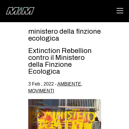
ministero della finzione
HOME
ecologica
ABOUT
Extinction Rebellion
contro il Ministero
AREA
della Finzione
Ecologica
DEGENERAZIONE
GAZA FREESTYLE
3 Feb , 2022 -
AMBIENTE
,
MOVIMENTI
CSOA LAMBRETTA
MSM
STUDENTI TSUNAMI
ZAM