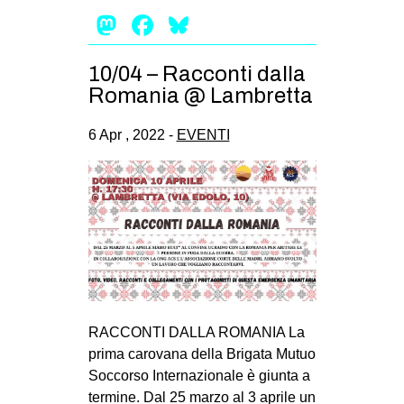
Mastodon
Facebook
Bluesky
EVENTI
in
10/04 – Racconti dalla
Romania @ Lambretta
Fb
6 Apr , 2022 -
EVENTI
tw
bsky
ms
SEARCH
RACCONTI DALLA ROMANIA La
prima carovana della Brigata Mutuo
Soccorso Internazionale è giunta a
termine. Dal 25 marzo al 3 aprile un