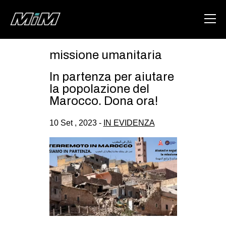
missione umanitaria
HOME
In partenza per aiutare
ABOUT
la popolazione del
Marocco. Dona ora!
AREA
10 Set , 2023 -
IN EVIDENZA
DEGENERAZIONE
GAZA FREESTYLE
CSOA LAMBRETTA
MSM
STUDENTI TSUNAMI
ZAM