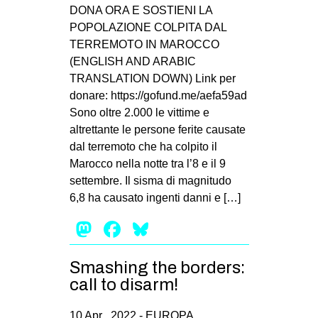
MILANO
DONA ORA E SOSTIENI LA
POPOLAZIONE COLPITA DAL
MOBILITAZIONI
TERREMOTO IN MAROCCO
SPAZI
(ENGLISH AND ARABIC
TRANSLATION DOWN) Link per
SPORT POPOLARE
donare: https://gofund.me/aefa59ad
MOVIMENTI
Sono oltre 2.000 le vittime e
altrettante le persone ferite causate
AMBIENTE
dal terremoto che ha colpito il
ANTIFASCISMO
Marocco nella notte tra l’8 e il 9
settembre. Il sisma di magnitudo
DIRITTO ALL’ABITARE
6,8 ha causato ingenti danni e […]
GENERI
Mastodon
Facebook
Bluesky
MIGRAZIONI
PRECARIATO
Smashing the borders:
REPRESSIONE
call to disarm!
STUDENTI
10 Apr , 2022 -
EUROPA
,