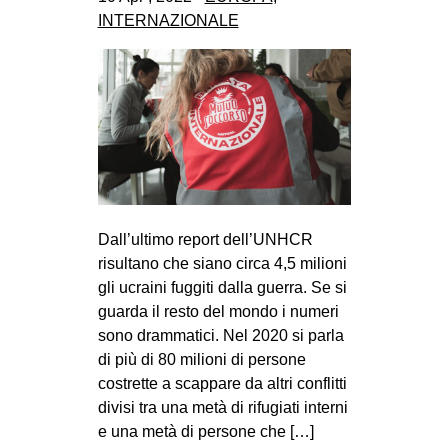
CULTURE
INTERNAZIONALE
ARTE
CINEMA
MANIFESTI
MUSICA
RECENSIONI
INTERNAZIONALE
Dall’ultimo report dell’UNHCR
risultano che siano circa 4,5 milioni
AFRICA
gli ucraini fuggiti dalla guerra. Se si
AMERICHE
guarda il resto del mondo i numeri
ESTREMO ORIENTE
sono drammatici. Nel 2020 si parla
di più di 80 milioni di persone
EUROPA
costrette a scappare da altri conflitti
MEDIO ORIENTE
divisi tra una metà di rifugiati interni
e una metà di persone che […]
MONDO