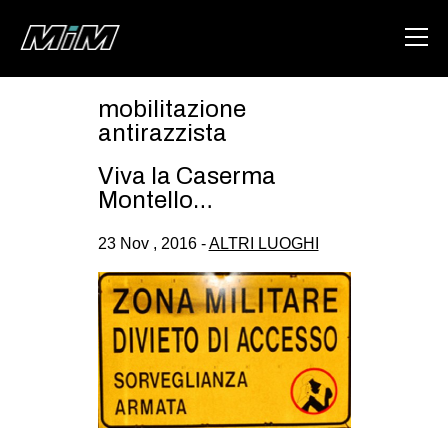
mobilitazione
HOME
antirazzista
ABOUT
Viva la Caserma
Montello…
AREA
23 Nov , 2016 -
ALTRI LUOGHI
DEGENERAZIONE
GAZA FREESTYLE
CSOA LAMBRETTA
MSM
STUDENTI TSUNAMI
ZAM