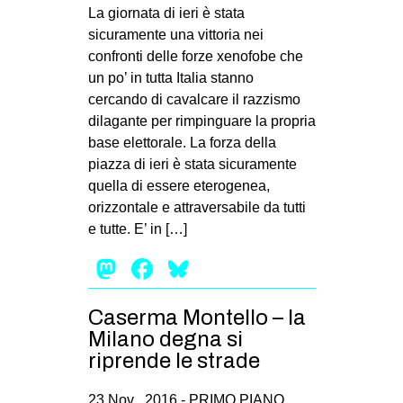
MILANO
La giornata di ieri è stata
sicuramente una vittoria nei
MOBILITAZIONI
confronti delle forze xenofobe che
SPAZI
un po’ in tutta Italia stanno
cercando di cavalcare il razzismo
SPORT POPOLARE
dilagante per rimpinguare la propria
MOVIMENTI
base elettorale. La forza della
piazza di ieri è stata sicuramente
AMBIENTE
quella di essere eterogenea,
ANTIFASCISMO
orizzontale e attraversabile da tutti
e tutte. E’ in […]
DIRITTO ALL’ABITARE
Mastodon
Facebook
Bluesky
GENERI
MIGRAZIONI
Caserma Montello – la
PRECARIATO
Milano degna si
REPRESSIONE
riprende le strade
STUDENTI
23 Nov , 2016 -
PRIMO PIANO