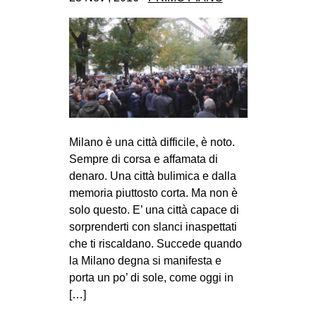
CULTURE
ARTE
CINEMA
MANIFESTI
MUSICA
RECENSIONI
Milano è una città difficile, è noto.
Sempre di corsa e affamata di
INTERNAZIONALE
denaro. Una città bulimica e dalla
AFRICA
memoria piuttosto corta. Ma non è
solo questo. E’ una città capace di
AMERICHE
sorprenderti con slanci inaspettati
ESTREMO ORIENTE
che ti riscaldano. Succede quando
EUROPA
la Milano degna si manifesta e
porta un po’ di sole, come oggi in
MEDIO ORIENTE
[…]
MONDO