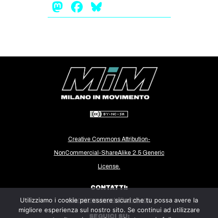
Mastodon
Facebook
Bluesky
EVENTI
in
Fb
tw
bsky
ms
Creative Commons Attribution-
SEARCH
NonCommercial-ShareAlike 2.5 Generic
License.
CONTATTI:
Utilizziamo i cookie per essere sicuri che tu possa avere la
milanoinmovimento@gmail.com
migliore esperienza sul nostro sito. Se continui ad utilizzare
SEGUICI SU: