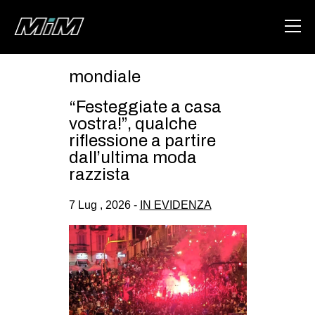
mondiale
HOME
“Festeggiate a casa
ABOUT
vostra!”, qualche
riflessione a partire
AREA
dall’ultima moda
razzista
DEGENERAZIONE
GAZA FREESTYLE
7 Lug , 2026 -
IN EVIDENZA
CSOA LAMBRETTA
MSM
STUDENTI TSUNAMI
ZAM