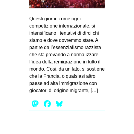
MILANO
MOBILITAZIONI
Questi giorni, come ogni
SPAZI
competizione internazionale, si
intensificano i tentativi di dirci chi
SPORT POPOLARE
siamo e dove dovremmo stare. A
MOVIMENTI
partire dall’essenzialismo razzista
che sta provando a normalizzare
AMBIENTE
l’idea della remigrazione in tutto il
ANTIFASCISMO
mondo. Così, da un lato, si sostiene
che la Francia, o qualsiasi altro
DIRITTO ALL’ABITARE
paese ad alta immigrazione con
GENERI
giocatori di origine migrante, […]
MIGRAZIONI
Mastodon
Facebook
Bluesky
PRECARIATO
REPRESSIONE
STUDENTI