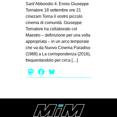
MILANO
Sant’Abbondio 4. Ennio Giuseppe
Tornatore 18 settembre ore 21
MOBILITAZIONI
cinezam Torna il vostro piccolo
SPAZI
cinema di comunità. Giuseppe
Tornatore ha collaborato col
SPORT POPOLARE
Maestro – definizione per una volta
MOVIMENTI
appropriata – in un arco temporale
che va da Nuovo Cinema Paradiso
AMBIENTE
(1988) a La corrispondenza (2016),
ANTIFASCISMO
frequentandolo per circa […]
DIRITTO ALL’ABITARE
Mastodon
Facebook
Bluesky
GENERI
MIGRAZIONI
PRECARIATO
REPRESSIONE
STUDENTI