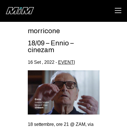
morricone
HOME
18/09 – Ennio –
ABOUT
cinezam
AREA
16 Set , 2022 -
EVENTI
DEGENERAZIONE
GAZA FREESTYLE
CSOA LAMBRETTA
MSM
STUDENTI TSUNAMI
ZAM
18 settembre, ore 21 @ ZAM, via