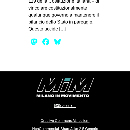
119 della Costituzione Italiana – di
MILANO
vincolare costituzionalmente
MOBILITAZIONI
qualunque governo a mantenere il
bilancio dello Stato in pareggio.
SPAZI
Questo uccide […]
SPORT POPOLARE
Mastodon
Facebook
Bluesky
MOVIMENTI
AMBIENTE
ANTIFASCISMO
DIRITTO ALL’ABITARE
GENERI
MIGRAZIONI
PRECARIATO
REPRESSIONE
Creative Commons Attribution-
STUDENTI
NonCommercial-ShareAlike 2.5 Generic