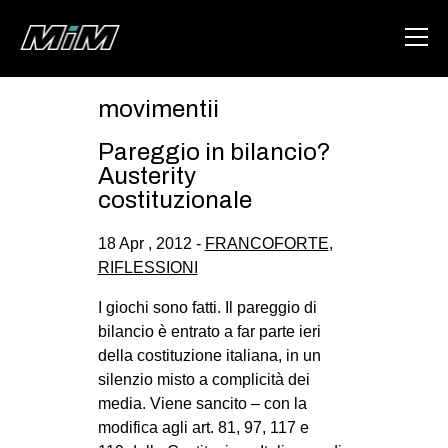
movimentii
HOME
Pareggio in bilancio?
ABOUT
Austerity
costituzionale
AREA
18 Apr , 2012 -
FRANCOFORTE
,
DEGENERAZIONE
RIFLESSIONI
GAZA FREESTYLE
I giochi sono fatti. Il pareggio di
CSOA LAMBRETTA
bilancio è entrato a far parte ieri
MSM
della costituzione italiana, in un
silenzio misto a complicità dei
STUDENTI TSUNAMI
media. Viene sancito – con la
ZAM
modifica agli art. 81, 97, 117 e