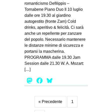
MILANO
romanticismo Deﬁlippis –
Tornabene Piano Duo Il 10 luglio
MOBILITAZIONI
dalle ore 19.30 al giardino
SPAZI
autogestito (fronte Zam) Cold
drinks, aperitivo & felicità. Ci sarà
SPORT POPOLARE
anche un repellente per zanzare
MOVIMENTI
del popolo. Necessario mantenere
le distanze minime di sicurezza e
AMBIENTE
portarsi la mascherina.
ANTIFASCISMO
PROGRAMMA dalle 19.30 Jam
Session dalle 21.30 W. A. Mozart:
DIRITTO ALL’ABITARE
[…]
GENERI
Mastodon
Facebook
Bluesky
MIGRAZIONI
PRECARIATO
REPRESSIONE
« Precedente
1
STUDENTI