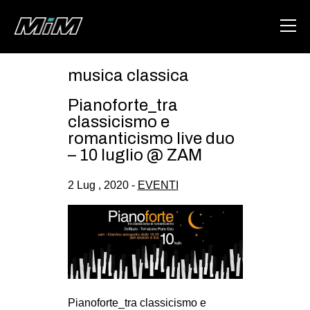
musica classica
HOME
Pianoforte_tra
ABOUT
classicismo e
romanticismo live duo
AREA
– 10 luglio @ ZAM
DEGENERAZIONE
2 Lug , 2020 -
EVENTI
GAZA FREESTYLE
CSOA LAMBRETTA
MSM
STUDENTI TSUNAMI
ZAM
Pianoforte_tra classicismo e