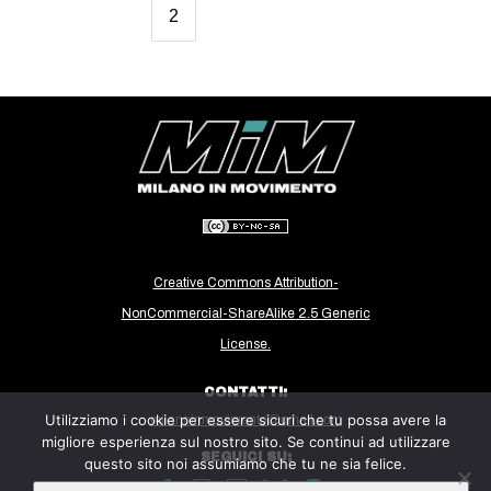
2
CULTURE
ARTE
CINEMA
MANIFESTI
MUSICA
RECENSIONI
INTERNAZIONALE
Creative Commons Attribution-
AFRICA
NonCommercial-ShareAlike 2.5 Generic
AMERICHE
License.
ESTREMO ORIENTE
CONTATTI:
EUROPA
Utilizziamo i cookie per essere sicuri che tu possa avere la
milanoinmovimento@gmail.com
MEDIO ORIENTE
migliore esperienza sul nostro sito. Se continui ad utilizzare
SEGUICI SU:
questo sito noi assumiamo che tu ne sia felice.
MONDO