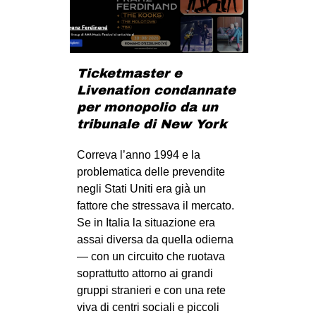
CULTURE
ARTE
CINEMA
Ticketmaster e
MANIFESTI
Livenation condannate
per monopolio da un
MUSICA
tribunale di New York
RECENSIONI
Correva l’anno 1994 e la
INTERNAZIONALE
problematica delle prevendite
AFRICA
negli Stati Uniti era già un
fattore che stressava il mercato.
AMERICHE
Se in Italia la situazione era
ESTREMO ORIENTE
assai diversa da quella odierna
— con un circuito che ruotava
EUROPA
soprattutto attorno ai grandi
MEDIO ORIENTE
gruppi stranieri e con una rete
MONDO
viva di centri sociali e piccoli