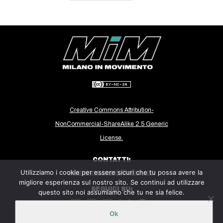
Creative Commons Attribution-
NonCommercial-ShareAlike 2.5 Generic
License.
CONTATTI:
Utilizziamo i cookie per essere sicuri che tu possa avere la
milanoinmovimento@gmail.com
migliore esperienza sul nostro sito. Se continui ad utilizzare
SEGUICI SU:
questo sito noi assumiamo che tu ne sia felice.
Ok
Sito ospitato sulla piattaforma
Midala