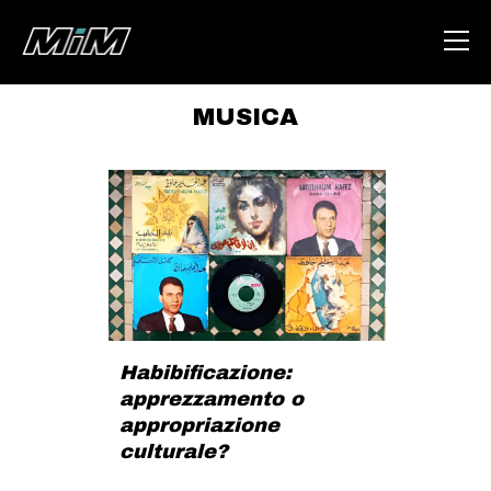
MUSICA
HOME
ABOUT
AREA
DEGENERAZIONE
GAZA FREESTYLE
CSOA LAMBRETTA
Habibificazione:
MSM
apprezzamento o
STUDENTI TSUNAMI
appropriazione
culturale?
ZAM