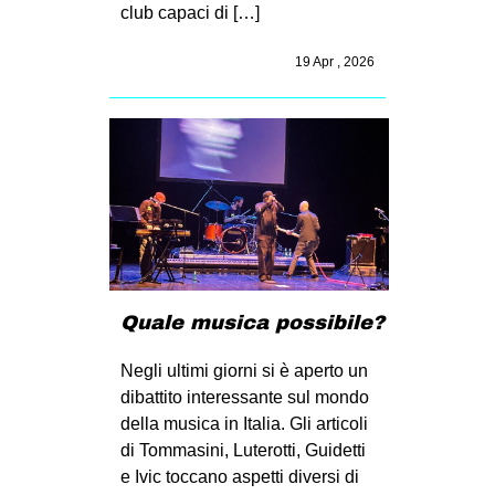
club capaci di […]
EVENTI
19 Apr , 2026
in
Fb
tw
bsky
ms
Quale musica possibile?
SEARCH
Negli ultimi giorni si è aperto un
dibattito interessante sul mondo
della musica in Italia. Gli articoli
di Tommasini, Luterotti, Guidetti
e Ivic toccano aspetti diversi di