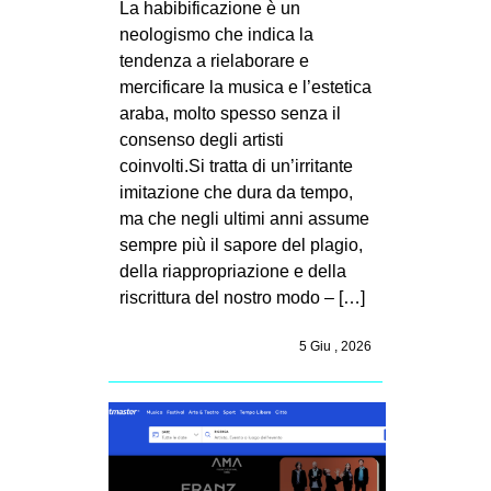
La habibificazione è un
MILANO
neologismo che indica la
MOBILITAZIONI
tendenza a rielaborare e
mercificare la musica e l’estetica
SPAZI
araba, molto spesso senza il
SPORT POPOLARE
consenso degli artisti
coinvolti.Si tratta di un’irritante
MOVIMENTI
imitazione che dura da tempo,
AMBIENTE
ma che negli ultimi anni assume
ANTIFASCISMO
sempre più il sapore del plagio,
della riappropriazione e della
DIRITTO ALL’ABITARE
riscrittura del nostro modo – […]
GENERI
5 Giu , 2026
MIGRAZIONI
PRECARIATO
REPRESSIONE
STUDENTI