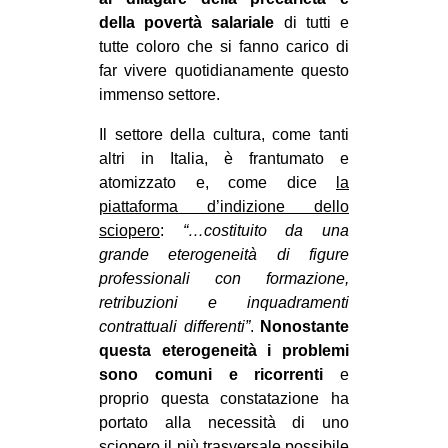
CULTURE
della povertà salariale
di tutti e
tutte coloro che si fanno carico di
ARTE
far vivere quotidianamente questo
CINEMA
immenso settore.
MANIFESTI
Il settore della cultura, come tanti
MUSICA
altri in Italia, è frantumato e
atomizzato e, come dice
la
RECENSIONI
piattaforma d’indizione dello
INTERNAZIONALE
sciopero
:
“…costituito da una
grande eterogeneità di figure
AFRICA
professionali con formazione,
AMERICHE
retribuzioni e inquadramenti
contrattuali differenti”
.
Nonostante
ESTREMO ORIENTE
questa eterogeneità i problemi
EUROPA
sono comuni e ricorrenti
e
proprio questa constatazione ha
MEDIO ORIENTE
portato alla necessità di uno
MONDO
sciopero il più trasversale possibile