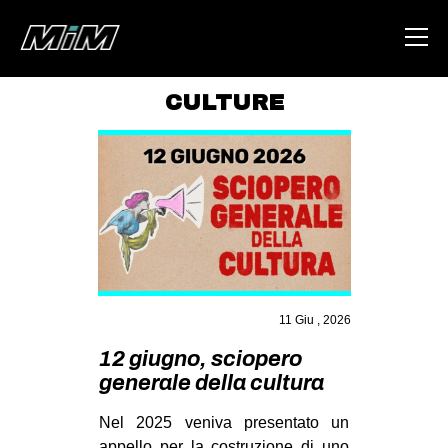
CULTURE
HOME
ABOUT
AREA
DEGENERAZIONE
GAZA FREESTYLE
CSOA LAMBRETTA
11 Giu , 2026
MSM
12 giugno, sciopero
generale della cultura
STUDENTI TSUNAMI
ZAM
Nel 2025 veniva presentato un
appello per
la costruzione di uno