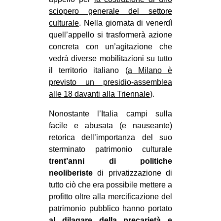
MILANO
sciopero generale del settore
MOBILITAZIONI
culturale
. Nella giornata di venerdì
quell’appello si trasformerà azione
SPAZI
concreta con un’agitazione che
SPORT POPOLARE
vedrà diverse mobilitazioni su tutto
il territorio italiano (
a Milano è
MOVIMENTI
previsto un presidio-assemblea
AMBIENTE
alle 18 davanti alla Triennale
).
ANTIFASCISMO
Nonostante l’Italia campi sulla
facile e abusata (e nauseante)
DIRITTO ALL’ABITARE
retorica dell’importanza del suo
GENERI
sterminato patrimonio culturale
MIGRAZIONI
trent’anni di politiche
neoliberiste
di privatizzazione di
PRECARIATO
tutto ciò che era possibile mettere a
REPRESSIONE
profitto oltre alla mercificazione del
patrimonio pubblico hanno portato
STUDENTI
al dilagare della precarietà e