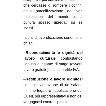
che cercasse di rompere i confini
EVENTI
della parcellizzazione dei vari
microsettori del mondo della
in
cultura spesso ripiegati su se
Fb
stessi.
I punti di rivendicazione sono molto
tw
chiari:
bsky
–
Riconoscimento e dignità del
lavoro culturale
contrastando
ms
l’abuso dilagante di stage (ovvero
lavoro gratuito) o false partite IVA.
SEARCH
–
Retribuzione e lavoro dignitosi
con l’individuazione di un salario
minimo legale e l’applicazione dei
CCNL più rappresentativi e non dei
vergognosi contratti pirata.