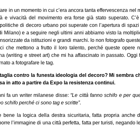
rafare in un momento in cui c’era ancora tanta effervescenza nel
ità e vivacità del movimento era forse già stato superato. C’è
politiche di decoro urbano poi superate con l’apertura di spazi l
 Milano) e a seguire negli ultimi anni abbiamo visto la moltipli
onsorizzate da istituzioni e grandi marchi. Io non fotografo ques
ici che mettono a frutto il loro talento, perché queste opere
a (writing e street art) che mi ha affascinato in passato. Oggi 
nato a fotografare le tag.
ttaglia contro la funesta ideologia del decoro? Mi sembra c
a in atto a partire da Expo la resistenza continui.
i fa un writer milanese disse:
“Le città fanno schifo e per que
nno schifo perché ci sono tag e scritte”
.
bene la logica della destra sicuritaria, fatta propria anche d
orre l’immagine di una città perfetta, fatta per turisti, negando l