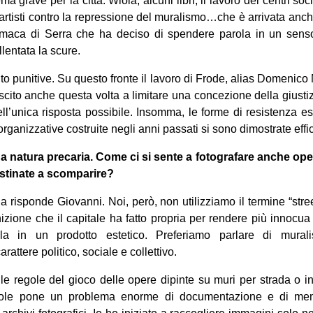
 grave per la città. Wiola, alcuni libri, il lavoro dei centri socia
 e artisti contro la repressione del muralismo…che è arrivata an
Amaca di Serra che ha deciso di spendere parola in un senso
lentata la scure.
o punitive. Su questo fronte il lavoro di Frode, alias Domenico M
iuscito anche questa volta a limitare una concezione della giust
ll’unica risposta possibile. Insomma, le forme di resistenza e
rganizzative costruite negli anni passati si sono dimostrate effic
sua natura precaria. Come ci si sente a fotografare anche ope
estinate a scomparire?
risponde Giovanni. Noi, però, non utilizziamo il termine “stree
inizione che il capitale ha fatto propria per rendere più innocua
ola in un prodotto estetico. Preferiamo parlare di mura
attere politico, sociale e collettivo.
lle regole del gioco delle opere dipinte su muri per strada o 
vole pone un problema enorme di documentazione e di me