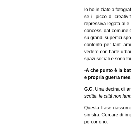
Io ho iniziato a fotog
se il picco di creativ
repressiva legata alle 
concessi dal comune di
su grandi superfici sp
contento per tanti am
vedere con l’arte urban
spazi sociali e sono tor
-A che punto è la ba
e propria guerra mess
G.C.
Una decina di ann
scritte, le città non fa
Questa frase riassume 
sinistra. Cercare di imp
percorrono.