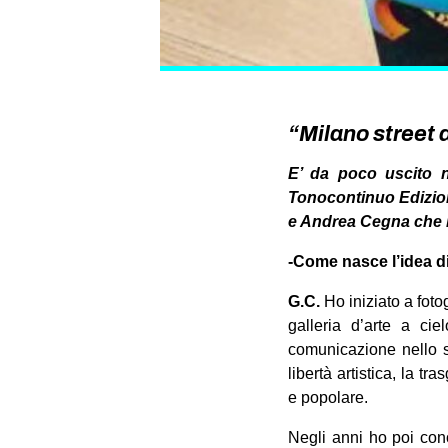
“Milano street a
E’ da poco uscito n
Tonocontinuo Edizioni
e Andrea Cegna che ha
-Come nasce l’idea di
G.C.
Ho iniziato a foto
galleria d’arte a ci
comunicazione nello sp
libertà artistica, la 
e popolare.
Negli anni ho poi cono