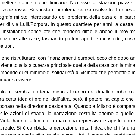
 mettere cancelli che limitano l’accesso a stazioni piazze
zone rosse. Si sposta il problema senza risolverlo. In quest
tografo mi sto interessando del problema della casa e in parti
er di via Lulli/Porpora. In questo quartiere per anni la destr
, installando cancellate che rendono difficile anche il movime
zione alle case, lasciando portoni aperti e incustoditi, costr
alubri.
ene ristrutturare, con finanziamenti europei, ecco che dopo an
i viene tolta la sicurezza principale quella della casa con la mina
rompendo quel minimo di solidarietà di vicinato che permette a molt
tinuare a vivere.
to mi sembra un tema meno al centro del dibattito pubblico.
 certa idea di ordine; dall’altra, però, il potere ha capito che
portato nella direzione desiderata. Quando a Milano è compars
o: le azioni di strada, la narrazione costruita attorno a quelle
ola hanno rallentato la macchina repressiva e aperto uno s
 reale. Si è cambiata la percezione, rotta l’idea che chi fa una