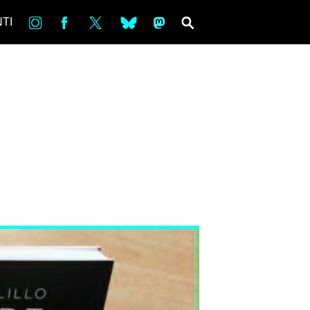
in
Fb
tw
bsky
ms
SEARCH
TI