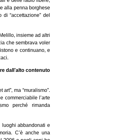
li e delle radio libere,
che alla penna borghese
 di “accettazione” del
elillo, insieme ad altri
izia che sembrava voler
sistono e continuano, e
aci.
re
dall’alto contenuto
t art”, ma “muralismo”.
 e commerciabile l’arte
lismo perché rimanda
in luoghi abbandonati e
moria. C’è anche una