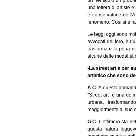
un nemico o un problema
una lettera di artiste
e conservatrice dell’
fenomeno. Così si è ral
Le leggi oggi sono molt
avvocati del foro, è r
trasformare la pena ne
alcune delle modalità o
-La street art è per 
artistico che sono d
A.C.
A questa domanda 
“Street art” è una def
urbana, trasformand
maggiormente al suo car
G.C.
L’effimero sta ne
questa natura fugge