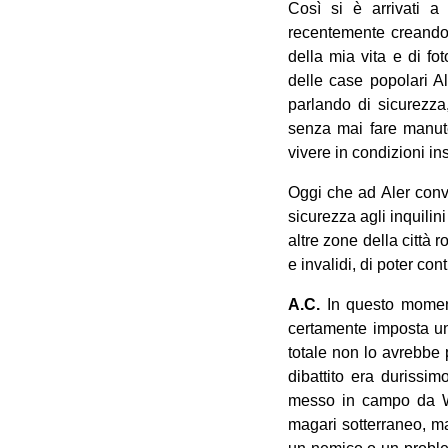
Così si è arrivati a
recentemente creando 
della mia vita e di fo
delle case popolari Al
parlando di sicurezza
senza mai fare manuten
vivere in condizioni ins
Oggi che ad Aler convi
sicurezza agli inquilin
altre zone della città 
e invalidi, di poter con
A.C.
In questo momen
certamente imposta una
totale non lo avrebbe 
dibattito era durissim
messo in campo da Wi
magari sotterraneo, ma