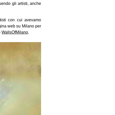
endo gli artisti, anche
tisti con cui avevamo
agina web su Milano per
e
WallsOfMilano
.