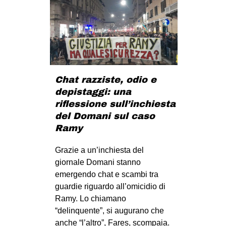
CULTURE
ARTE
CINEMA
MANIFESTI
Chat razziste, odio e
MUSICA
depistaggi: una
RECENSIONI
riflessione sull’inchiesta
del Domani sul caso
INTERNAZIONALE
Ramy
AFRICA
Grazie a un’inchiesta del
AMERICHE
giornale Domani stanno
ESTREMO ORIENTE
emergendo chat e scambi tra
EUROPA
guardie riguardo all’omicidio di
Ramy. Lo chiamano
MEDIO ORIENTE
“delinquente”, si augurano che
MONDO
anche “l’altro”, Fares, scompaia.