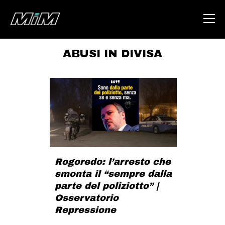
ABUSI IN DIVISA
HOME
ABOUT
AREA
DEGENERAZIONE
GAZA FREESTYLE
CSOA LAMBRETTA
Rogoredo: l’arresto che
smonta il “sempre dalla
MSM
parte del poliziotto” |
STUDENTI TSUNAMI
Osservatorio
Repressione
ZAM