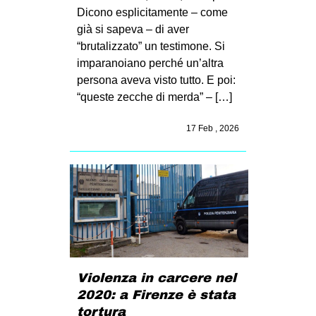
Dicono esplicitamente – come
EVENTI
già si sapeva – di aver
“brutalizzato” un testimone. Si
in
imparanoiano perché un’altra
persona aveva visto tutto. E poi:
Fb
“queste zecche di merda” – […]
tw
17 Feb , 2026
bsky
ms
SEARCH
Violenza in carcere nel
2020: a Firenze è stata
tortura