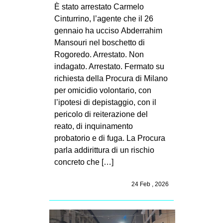
MILANO
È stato arrestato Carmelo
Cinturrino, l’agente che il 26
MOBILITAZIONI
gennaio ha ucciso Abderrahim
SPAZI
Mansouri nel boschetto di
Rogoredo. Arrestato. Non
SPORT POPOLARE
indagato. Arrestato. Fermato su
MOVIMENTI
richiesta della Procura di Milano
per omicidio volontario, con
AMBIENTE
l’ipotesi di depistaggio, con il
ANTIFASCISMO
pericolo di reiterazione del
reato, di inquinamento
DIRITTO ALL’ABITARE
probatorio e di fuga. La Procura
GENERI
parla addirittura di un rischio
MIGRAZIONI
concreto che […]
PRECARIATO
24 Feb , 2026
REPRESSIONE
STUDENTI