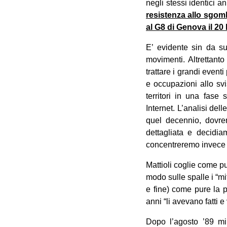
negli stessi identici a
resistenza allo sgom
al G8 di Genova il 20 
E’ evidente sin da su
movimenti. Altrettant
trattare i grandi event
e occupazioni allo svi
territori in una fase
Internet. L’analisi del
quel decennio, dovrem
dettagliata e decidia
concentreremo invece s
Mattioli coglie come pu
modo sulle spalle i “mi
e fine) come pure la p
anni “li avevano fatti e 
Dopo l’agosto ’89 mi