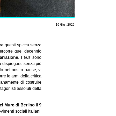
16 Giu , 2026
Tra questi spicca senza
ipercorre quel decennio
arrazione
. I
90s
sono
o dispiegarsi senza più
tto nel nostro paese, vi
re le armi della critica
anamente di costruire
otagonisti assoluti della
l Muro di Berlino il 9
vimenti sociali italiani,