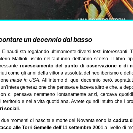
contare un decennio dal basso
 Einaudi sta regalando ultimamente diversi testi interessanti. 
lerio Mattioli uscito nell’autunno dell’anno scorso. Il libro r
eressante
rovesciamento del punto di osservazione e di n
uti come gli anni della vittoria assoluta del neoliberismo e dell
zione
made in USA
. All’interno di quel decennio però, soprattu
 un’intera generazione che pensava e faceva altro e che, a depor
 non ci pensava nemmeno lontanamente anzi, cercava quotidi
 territorio e nella vita quotidiana. Avrete quindi intuito che i pr
ri sociali
.
 i due momenti di nascita e morte dei Novanta sono la
caduta de
ttacco alle Torri Gemelle dell’11 settembre 2001
a livello di mo