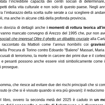
ata l’incredibile capacità dei centri sociali di determinar
aspetti della vita culturale e non solo di questo paese. Negli a
a l’imbarazzo della scelta sulle serate a cui scegliere di and
li, ma anche in alcune città della profonda provincia.
n dovizia di dettagli anche
i momenti di rottura teorica all
vanno mancato convegno di Arezzo del 1995 che, pur non aven
sociali che impresa! Oltre il ghetto un dibattito cruciale
alla Cart
 raccontato da Mattioli come l’
annus horribilis
coi
gravissi
 della Procura di Torino contro Edoardo “Baleno” Massari, Mari
usati di terrorismo, la morte in carcere dei primi due e il corte
ti e pesanti possono anche essere visti simbolicamente come il 
i prosegue.
somma, che riesce ad evitare due dei rischi principali che si cor
suto (e che si è vissuto quando si era più giovani): il reducismo 
del libro, ovvero la seconda metà del 2025 è caduto in
un mo