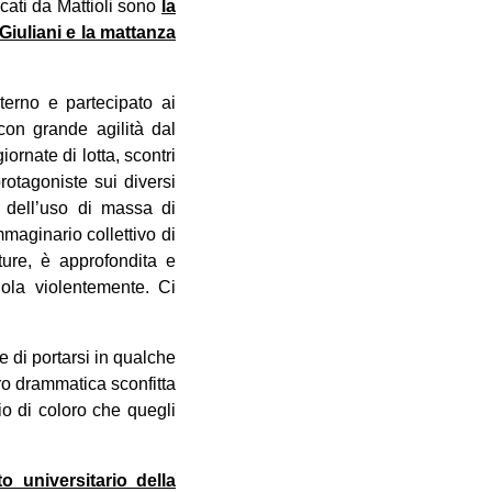
icati da Mattioli sono
la
 Giuliani e la mattanza
terno e partecipato ai
con grande agilità dal
ornate di lotta, scontri
rotagoniste sui diversi
e dell’uso di massa di
mmaginario collettivo di
ture, è approfondita e
dola violentemente. Ci
e di portarsi in qualche
oro drammatica sconfitta
io di coloro che quegli
o universitario della