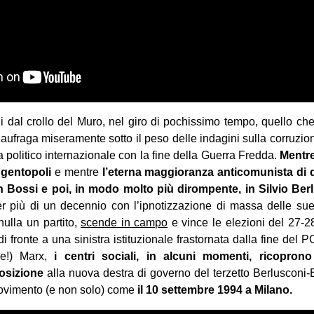
i dal crollo del Muro, nel giro di pochissimo tempo, quello c
 naufraga miseramente sotto il peso delle indagini sulla corruzio
politico internazionale con la fine della Guerra Fredda.
Mentre
ngentopoli
e mentre
l’eterna maggioranza anticomunista di
in Bossi e poi, in modo molto più dirompente, in Silvio Be
er più di un decennio con l’ipnotizzazione di massa delle sue 
ulla un partito,
scende in campo
e vince le elezioni del 27
i fronte a una sinistra istituzionale frastornata dalla fine del PC
re!) Marx,
i centri sociali, in alcuni momenti, ricoprono
posizione
alla nuova destra di governo del terzetto Berlusconi-
movimento (e non solo) come
il 10 settembre 1994 a Milano.