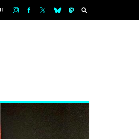
in
Fb
tw
bsky
ms
SEARCH
TI