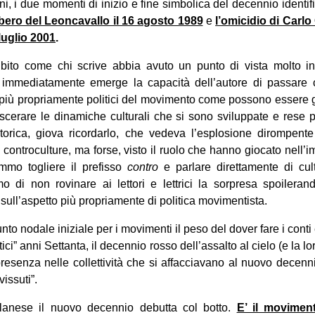
nni, i due momenti di inizio e fine simbolica del decennio identif
bero del Leoncavallo il 16 agosto 1989
e
l’omicidio di Carlo
luglio 2001
.
bito come chi scrive abbia avuto un punto di vista molto in
o immediatamente emerge la capacità dell’autore di passare 
i più propriamente politici del movimento come possono essere gi
scerare le dinamiche culturali che si sono sviluppate e rese p
 storica, giova ricordarlo, che vedeva l’esplosione dirompent
le controculture, ma forse, visto il ruolo che hanno giocato nell’i
mo togliere il prefisso
contro
e parlare direttamente di cul
mo di non rovinare ai lettori e lettrici la sorpresa spoileran
ull’aspetto più propriamente di politica movimentista.
nto nodale iniziale per i movimenti il peso del dover fare i conti 
tici” anni Settanta, il decennio rosso dell’assalto al cielo (e la l
resenza nelle collettività che si affacciavano al nuovo decenn
vissuti”.
lanese il nuovo decennio debutta col botto.
E’ il moviment