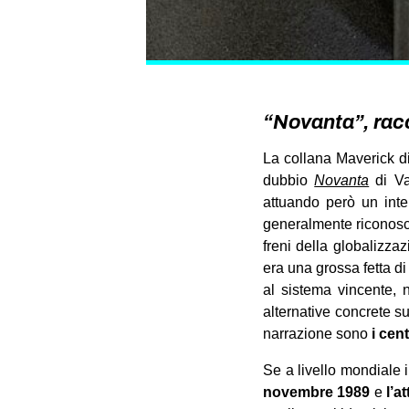
“Novanta”, rac
La collana Maverick di
dubbio
Novanta
di Va
attuando però un int
generalmente riconosci
freni della globalizza
era una grossa fetta di
al sistema vincente,
alternative concrete sul
narrazione sono
i cent
Se a livello mondiale
novembre 1989
e
l’a