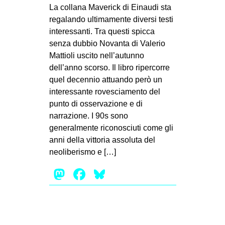
MILANO
La collana Maverick di Einaudi sta
regalando ultimamente diversi testi
MOBILITAZIONI
interessanti. Tra questi spicca
SPAZI
senza dubbio Novanta di Valerio
Mattioli uscito nell’autunno
SPORT POPOLARE
dell’anno scorso. Il libro ripercorre
MOVIMENTI
quel decennio attuando però un
interessante rovesciamento del
AMBIENTE
punto di osservazione e di
ANTIFASCISMO
narrazione. I 90s sono
generalmente riconosciuti come gli
DIRITTO ALL’ABITARE
anni della vittoria assoluta del
GENERI
neoliberismo e […]
MIGRAZIONI
Mastodon
Facebook
Bluesky
PRECARIATO
REPRESSIONE
STUDENTI