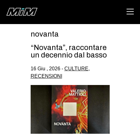
novanta
HOME
“Novanta”, raccontare
ABOUT
un decennio dal basso
AREA
16 Giu , 2026 -
CULTURE
,
RECENSIONI
DEGENERAZIONE
GAZA FREESTYLE
CSOA LAMBRETTA
MSM
STUDENTI TSUNAMI
ZAM