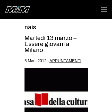
nais
HOME
Martedì 13 marzo –
ABOUT
Essere giovani a
Milano
AREA
6 Mar , 2012 -
APPUNTAMENTI
DEGENERAZIONE
GAZA FREESTYLE
CSOA LAMBRETTA
MSM
STUDENTI TSUNAMI
ZAM