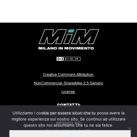
CULTURE
ARTE
CINEMA
MANIFESTI
MUSICA
RECENSIONI
INTERNAZIONALE
Creative Commons Attribution-
AFRICA
NonCommercial-ShareAlike 2.5 Generic
AMERICHE
License.
ESTREMO ORIENTE
CONTATTI:
EUROPA
Utilizziamo i cookie per essere sicuri che tu possa avere la
milanoinmovimento@gmail.com
migliore esperienza sul nostro sito. Se continui ad utilizzare
MEDIO ORIENTE
SEGUICI SU:
questo sito noi assumiamo che tu ne sia felice.
MONDO