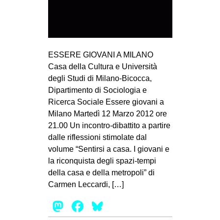
MILANO
MOBILITAZIONI
SPAZI
ESSERE GIOVANI A MILANO
SPORT POPOLARE
Casa della Cultura e Università
MOVIMENTI
degli Studi di Milano-Bicocca,
Dipartimento di Sociologia e
AMBIENTE
Ricerca Sociale Essere giovani a
ANTIFASCISMO
Milano Martedì 12 Marzo 2012 ore
21.00 Un incontro-dibattito a partire
DIRITTO ALL’ABITARE
dalle riflessioni stimolate dal
GENERI
volume “Sentirsi a casa. I giovani e
MIGRAZIONI
la riconquista degli spazi-tempi
della casa e della metropoli” di
PRECARIATO
Carmen Leccardi, […]
REPRESSIONE
Mastodon
Facebook
Bluesky
STUDENTI