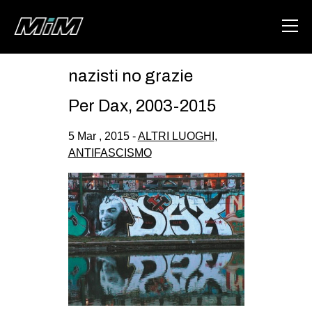
nazisti no grazie
HOME
Per Dax, 2003-2015
ABOUT
5 Mar , 2015 -
ALTRI LUOGHI
,
AREA
ANTIFASCISMO
DEGENERAZIONE
GAZA FREESTYLE
CSOA LAMBRETTA
MSM
STUDENTI TSUNAMI
ZAM