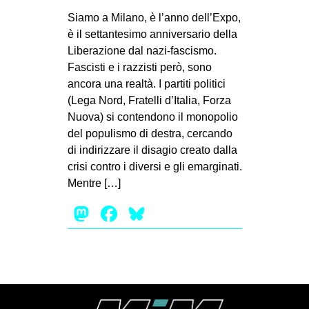
MILANO
Siamo a Milano, è l’anno dell’Expo,
MOBILITAZIONI
è il settantesimo anniversario della
Liberazione dal nazi-fascismo.
SPAZI
Fascisti e i razzisti però, sono
SPORT POPOLARE
ancora una realtà. I partiti politici
(Lega Nord, Fratelli d’Italia, Forza
MOVIMENTI
Nuova) si contendono il monopolio
AMBIENTE
del populismo di destra, cercando
di indirizzare il disagio creato dalla
ANTIFASCISMO
crisi contro i diversi e gli emarginati.
DIRITTO ALL’ABITARE
Mentre […]
GENERI
Mastodon
Facebook
Bluesky
MIGRAZIONI
PRECARIATO
REPRESSIONE
STUDENTI