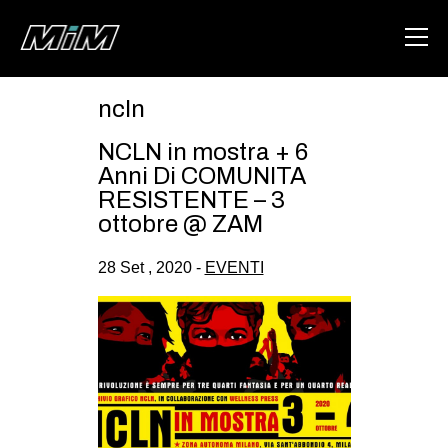
ncln
HOME
NCLN in mostra + 6
ABOUT
Anni Di COMUNITA
RESISTENTE – 3
AREA
ottobre @ ZAM
DEGENERAZIONE
28 Set , 2020 -
EVENTI
GAZA FREESTYLE
CSOA LAMBRETTA
MSM
STUDENTI TSUNAMI
ZAM