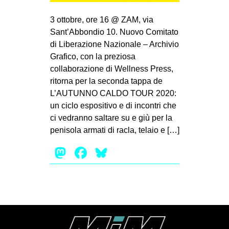
MILANO
3 ottobre, ore 16 @ ZAM, via
MOBILITAZIONI
Sant’Abbondio 10. Nuovo Comitato
SPAZI
di Liberazione Nazionale – Archivio
Grafico, con la preziosa
SPORT POPOLARE
collaborazione di Wellness Press,
MOVIMENTI
ritorna per la seconda tappa de
L’AUTUNNO CALDO TOUR 2020:
AMBIENTE
un ciclo espositivo e di incontri che
ANTIFASCISMO
ci vedranno saltare su e giù per la
penisola armati di racla, telaio e […]
DIRITTO ALL’ABITARE
Mastodon
Facebook
Bluesky
GENERI
MIGRAZIONI
PRECARIATO
REPRESSIONE
STUDENTI