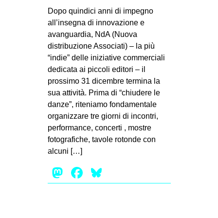
MILANO
Dopo quindici anni di impegno
MOBILITAZIONI
all’insegna di innovazione e
avanguardia, NdA (Nuova
SPAZI
distribuzione Associati) – la più
SPORT POPOLARE
“indie” delle iniziative commerciali
dedicata ai piccoli editori – il
MOVIMENTI
prossimo 31 dicembre termina la
AMBIENTE
sua attività. Prima di “chiudere le
danze”, riteniamo fondamentale
ANTIFASCISMO
organizzare tre giorni di incontri,
DIRITTO ALL’ABITARE
performance, concerti , mostre
fotografiche, tavole rotonde con
GENERI
alcuni […]
MIGRAZIONI
Mastodon
Facebook
Bluesky
PRECARIATO
REPRESSIONE
STUDENTI