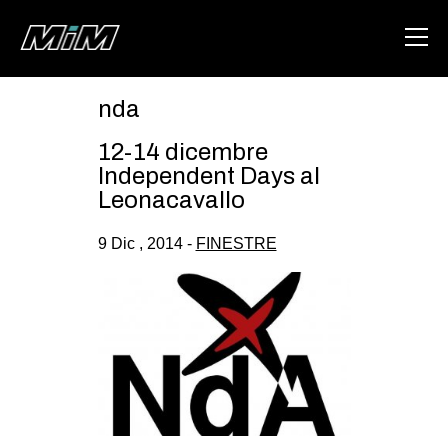
nda
HOME
12-14 dicembre
ABOUT
Independent Days al
Leonacavallo
AREA
9 Dic , 2014 -
FINESTRE
DEGENERAZIONE
GAZA FREESTYLE
CSOA LAMBRETTA
MSM
STUDENTI TSUNAMI
ZAM