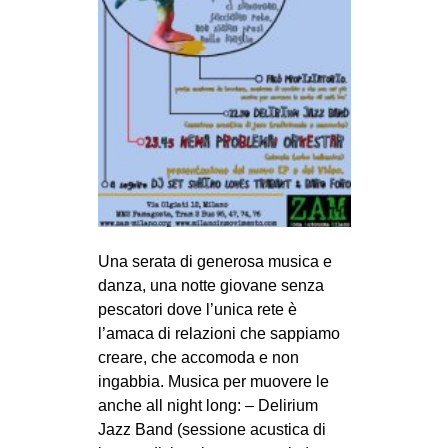
MILANO
MOBILITAZIONI
SPAZI
SPORT POPOLARE
MOVIMENTI
AMBIENTE
ANTIFASCISMO
DIRITTO ALL’ABITARE
Una serata di generosa musica e
danza, una notte giovane senza
GENERI
pescatori dove l’unica rete è
MIGRAZIONI
l’amaca di relazioni che sappiamo
creare, che accomoda e non
PRECARIATO
ingabbia. Musica per muovere le
REPRESSIONE
anche all night long: – Delirium
STUDENTI
Jazz Band (sessione acustica di