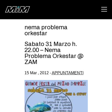
nema problema
HOME
orkestar
ABOUT
Sabato 31 Marzo h.
22.00 – Nema
AREA
Problema Orkestar @
ZAM
DEGENERAZIONE
GAZA FREESTYLE
15 Mar , 2012 -
APPUNTAMENTI
CSOA LAMBRETTA
MSM
STUDENTI TSUNAMI
ZAM