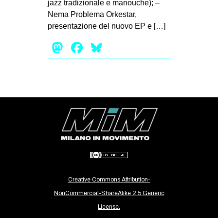
jazz tradizionale e manouche); –
CULTURE
Nema Problema Orkestar,
presentazione del nuovo EP e […]
ARTE
Mastodon
Facebook
Bluesky
CINEMA
MANIFESTI
MUSICA
RECENSIONI
INTERNAZIONALE
AFRICA
AMERICHE
ESTREMO ORIENTE
EUROPA
Creative Commons Attribution-
NonCommercial-ShareAlike 2.5 Generic
MEDIO ORIENTE
License.
MONDO