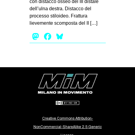
con distacco osseo del III distale
EVENTI
dell’ulna destra. Distacco del
processo stiloideo. Frattura
in
lievemente scomposta del II […]
Mastodon
Facebook
Bluesky
Fb
tw
bsky
ms
SEARCH
Creative Commons Attribution-
NonCommercial-ShareAlike 2.5 Generic