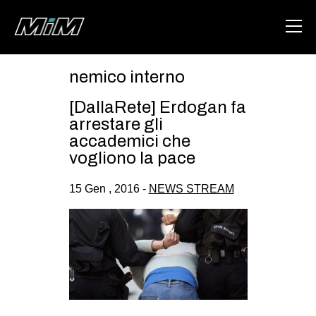
nemico interno
HOME
[DallaRete] Erdogan fa
ABOUT
arrestare gli
accademici che
AREA
vogliono la pace
DEGENERAZIONE
15 Gen , 2016 -
NEWS STREAM
GAZA FREESTYLE
CSOA LAMBRETTA
MSM
STUDENTI TSUNAMI
ZAM