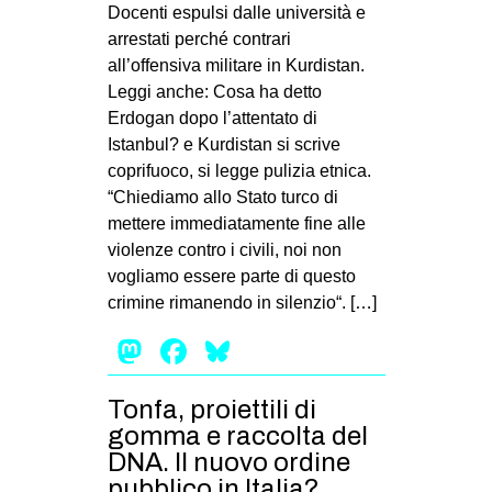
Docenti espulsi dalle università e
MILANO
arrestati perché contrari
MOBILITAZIONI
all’offensiva militare in Kurdistan.
SPAZI
Leggi anche: Cosa ha detto
Erdogan dopo l’attentato di
SPORT POPOLARE
Istanbul? e Kurdistan si scrive
MOVIMENTI
coprifuoco, si legge pulizia etnica.
“Chiediamo allo Stato turco di
AMBIENTE
mettere immediatamente fine alle
ANTIFASCISMO
violenze contro i civili, noi non
vogliamo essere parte di questo
DIRITTO ALL’ABITARE
crimine rimanendo in silenzio“. […]
GENERI
Mastodon
Facebook
Bluesky
MIGRAZIONI
PRECARIATO
Tonfa, proiettili di
gomma e raccolta del
REPRESSIONE
DNA. Il nuovo ordine
STUDENTI
pubblico in Italia?