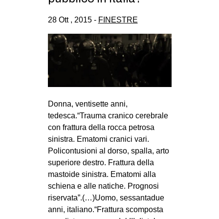
CULTURE
28 Ott , 2015 -
FINESTRE
ARTE
CINEMA
MANIFESTI
MUSICA
RECENSIONI
Donna, ventisette anni,
INTERNAZIONALE
tedesca.“Trauma cranico cerebrale
con frattura della rocca petrosa
AFRICA
sinistra. Ematomi cranici vari.
AMERICHE
Policontusioni al dorso, spalla, arto
superiore destro. Frattura della
ESTREMO ORIENTE
mastoide sinistra. Ematomi alla
EUROPA
schiena e alle natiche. Prognosi
MEDIO ORIENTE
riservata”.(…)Uomo, sessantadue
anni, italiano.“Frattura scomposta
MONDO