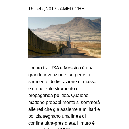
CULTURE
16 Feb , 2017 -
AMERICHE
ARTE
CINEMA
MANIFESTI
MUSICA
RECENSIONI
INTERNAZIONALE
Il muro tra USA e Messico è una
grande invenzione, un perfetto
AFRICA
strumento di distrazione di massa,
AMERICHE
e un potente strumento di
propaganda politica. Qualche
ESTREMO ORIENTE
mattone probabilmente si sommerà
EUROPA
alle reti che già assieme a militari e
MEDIO ORIENTE
polizia segnano una linea di
confine ultra-presidiata. Il muro è
MONDO