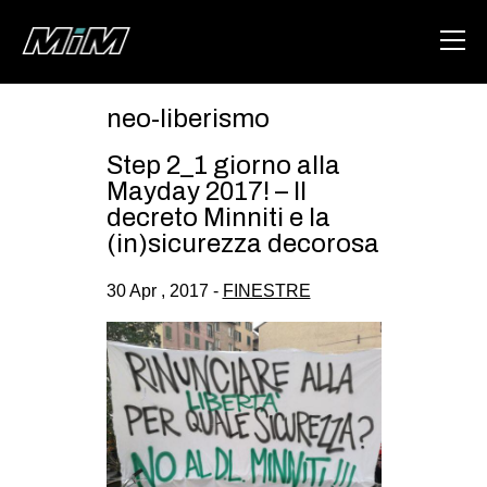
neo-liberismo
HOME
Step 2_1 giorno alla
ABOUT
Mayday 2017! – Il
decreto Minniti e la
AREA
(in)sicurezza decorosa
DEGENERAZIONE
30 Apr , 2017 -
FINESTRE
GAZA FREESTYLE
CSOA LAMBRETTA
MSM
STUDENTI TSUNAMI
ZAM