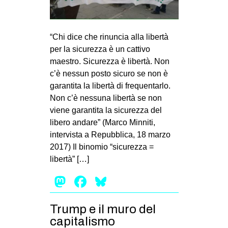
MILANO
MOBILITAZIONI
“Chi dice che rinuncia alla libertà
SPAZI
per la sicurezza è un cattivo
SPORT POPOLARE
maestro. Sicurezza è libertà. Non
c’è nessun posto sicuro se non è
MOVIMENTI
garantita la libertà di frequentarlo.
AMBIENTE
Non c’è nessuna libertà se non
viene garantita la sicurezza del
ANTIFASCISMO
libero andare” (Marco Minniti,
DIRITTO ALL’ABITARE
intervista a Repubblica, 18 marzo
2017) Il binomio “sicurezza =
GENERI
libertà” […]
MIGRAZIONI
Mastodon
Facebook
Bluesky
PRECARIATO
REPRESSIONE
Trump e il muro del
STUDENTI
capitalismo