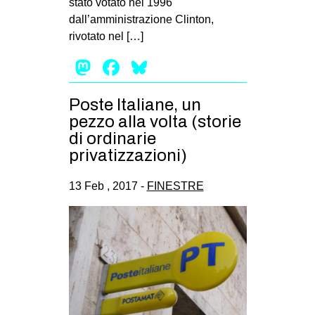
stato votato nel 1996
dall’amministrazione Clinton,
EVENTI
rivotato nel […]
in
Mastodon
Facebook
Bluesky
Fb
Poste Italiane, un
tw
pezzo alla volta (storie
di ordinarie
bsky
privatizzazioni)
ms
13 Feb , 2017 -
FINESTRE
SEARCH