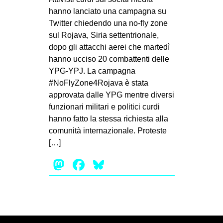
MILANO
hanno lanciato una campagna su
MOBILITAZIONI
Twitter chiedendo una no-fly zone
sul Rojava, Siria settentrionale,
SPAZI
dopo gli attacchi aerei che martedì
SPORT POPOLARE
hanno ucciso 20 combattenti delle
YPG-YPJ. La campagna
MOVIMENTI
#NoFlyZone4Rojava è stata
AMBIENTE
approvata dalle YPG mentre diversi
funzionari militari e politici curdi
ANTIFASCISMO
hanno fatto la stessa richiesta alla
DIRITTO ALL’ABITARE
comunità internazionale. Proteste
[…]
GENERI
Mastodon
Facebook
Bluesky
MIGRAZIONI
PRECARIATO
REPRESSIONE
STUDENTI