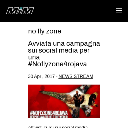
no fly zone
HOME
Avviata una campagna
ABOUT
sui social media per
una
AREA
#Noflyzone4rojava
DEGENERAZIONE
30 Apr , 2017 -
NEWS STREAM
GAZA FREESTYLE
CSOA LAMBRETTA
MSM
STUDENTI TSUNAMI
ZAM
Attivisti curdi sui social media