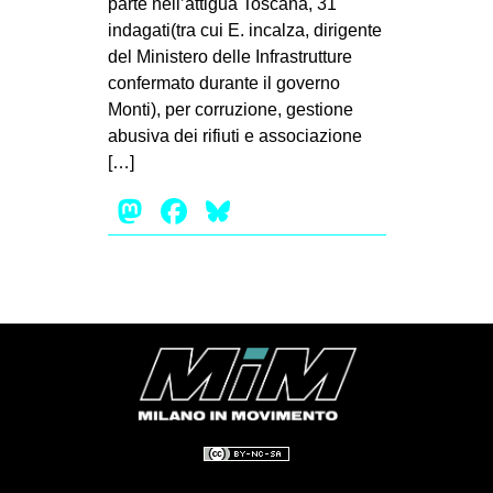
parte nell’attigua Toscana, 31
MILANO
indagati(tra cui E. incalza, dirigente
MOBILITAZIONI
del Ministero delle Infrastrutture
confermato durante il governo
SPAZI
Monti), per corruzione, gestione
SPORT POPOLARE
abusiva dei rifiuti e associazione
[…]
MOVIMENTI
Mastodon
Facebook
Bluesky
AMBIENTE
ANTIFASCISMO
DIRITTO ALL’ABITARE
GENERI
MIGRAZIONI
PRECARIATO
REPRESSIONE
STUDENTI