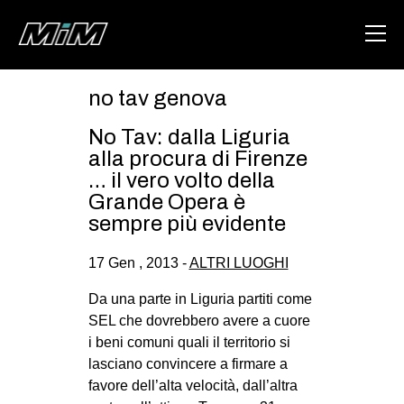
no tav genova
HOME
No Tav: dalla Liguria
ABOUT
alla procura di Firenze
… il vero volto della
AREA
Grande Opera è
sempre più evidente
DEGENERAZIONE
GAZA FREESTYLE
17 Gen , 2013 -
ALTRI LUOGHI
CSOA LAMBRETTA
Da una parte in Liguria partiti come
MSM
SEL che dovrebbero avere a cuore
i beni comuni quali il territorio si
STUDENTI TSUNAMI
lasciano convincere a firmare a
ZAM
favore dell’alta velocità, dall’altra