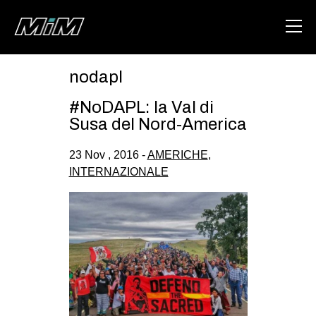
nodapl
HOME
#NoDAPL: la Val di
ABOUT
Susa del Nord-America
AREA
23 Nov , 2016 -
AMERICHE
,
INTERNAZIONALE
DEGENERAZIONE
GAZA FREESTYLE
CSOA LAMBRETTA
MSM
STUDENTI TSUNAMI
ZAM