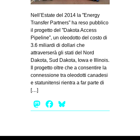
MILANO
MOBILITAZIONI
Nell’Estate del 2014 la ”Energy
Transfer Partners” ha reso pubblico
SPAZI
il progetto del ”Dakota Access
SPORT POPOLARE
Pipeline”, un oleodotto del costo di
3.6 miliardi di dollari che
MOVIMENTI
attraverserà gli stati del Nord
AMBIENTE
Dakota, Sud Dakota, Iowa e Illinois.
Il progetto oltre che a consentire la
ANTIFASCISMO
connessione tra oleodotti canadesi
DIRITTO ALL’ABITARE
e statunitensi rientra a far parte di
[…]
GENERI
Mastodon
Facebook
Bluesky
MIGRAZIONI
PRECARIATO
REPRESSIONE
STUDENTI