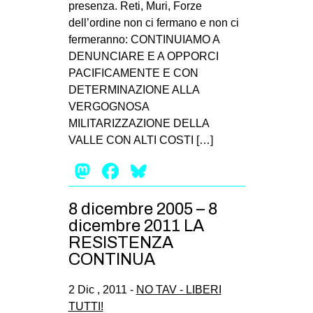
presenza. Reti, Muri, Forze
EVENTI
dell’ordine non ci fermano e non ci
fermeranno: CONTINUIAMO A
in
DENUNCIARE E A OPPORCI
PACIFICAMENTE E CON
Fb
DETERMINAZIONE ALLA
VERGOGNOSA
tw
MILITARIZZAZIONE DELLA
VALLE CON ALTI COSTI […]
bsky
Mastodon
Facebook
Bluesky
ms
8 dicembre 2005 – 8
SEARCH
dicembre 2011 LA
RESISTENZA
CONTINUA
2 Dic , 2011 -
NO TAV - LIBERI
TUTTI!