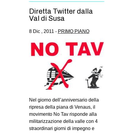
CULTURE
Diretta Twitter dalla
ARTE
Val di Susa
CINEMA
8 Dic , 2011 -
PRIMO PIANO
MANIFESTI
MUSICA
RECENSIONI
INTERNAZIONALE
AFRICA
AMERICHE
ESTREMO ORIENTE
Nel giorno dell’anniversario della
ripresa della piana di Venaus, il
EUROPA
movimento No Tav risponde alla
MEDIO ORIENTE
militarizzazione della valle con 4
straordinari giorni di impegno e
MONDO