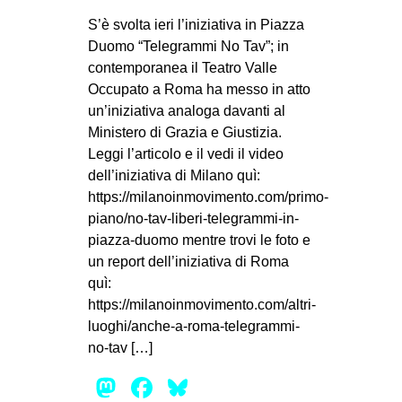
MILANO
S’è svolta ieri l’iniziativa in Piazza
MOBILITAZIONI
Duomo “Telegrammi No Tav”; in
contemporanea il Teatro Valle
SPAZI
Occupato a Roma ha messo in atto
SPORT POPOLARE
un’iniziativa analoga davanti al
Ministero di Grazia e Giustizia.
MOVIMENTI
Leggi l’articolo e il vedi il video
AMBIENTE
dell’iniziativa di Milano quì:
https://milanoinmovimento.com/primo-
ANTIFASCISMO
piano/no-tav-liberi-telegrammi-in-
DIRITTO ALL’ABITARE
piazza-duomo mentre trovi le foto e
GENERI
un report dell’iniziativa di Roma
quì:
MIGRAZIONI
https://milanoinmovimento.com/altri-
PRECARIATO
luoghi/anche-a-roma-telegrammi-
no-tav […]
REPRESSIONE
Mastodon
Facebook
Bluesky
STUDENTI