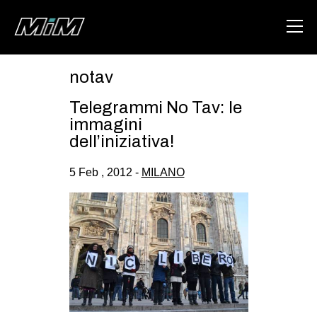
notav
HOME
Telegrammi No Tav: le
ABOUT
immagini
dell’iniziativa!
AREA
5 Feb , 2012 -
MILANO
DEGENERAZIONE
GAZA FREESTYLE
CSOA LAMBRETTA
MSM
STUDENTI TSUNAMI
ZAM