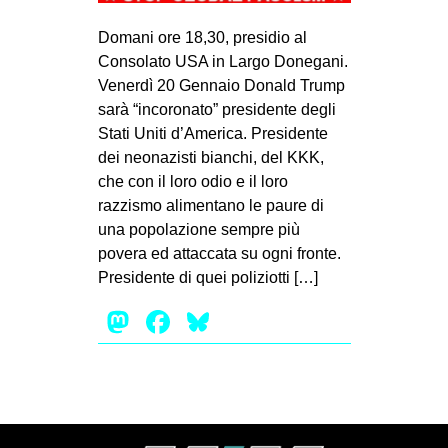
MILANO
Domani ore 18,30, presidio al
MOBILITAZIONI
Consolato USA in Largo Donegani.
SPAZI
Venerdì 20 Gennaio Donald Trump
sarà “incoronato” presidente degli
SPORT POPOLARE
Stati Uniti d’America. Presidente
MOVIMENTI
dei neonazisti bianchi, del KKK,
che con il loro odio e il loro
AMBIENTE
razzismo alimentano le paure di
ANTIFASCISMO
una popolazione sempre più
povera ed attaccata su ogni fronte.
DIRITTO ALL’ABITARE
Presidente di quei poliziotti […]
GENERI
Mastodon
Facebook
Bluesky
MIGRAZIONI
PRECARIATO
REPRESSIONE
STUDENTI