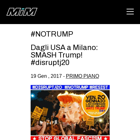
#NOTRUMP
HOME
Dagli USA a Milano:
ABOUT
SMASH Trump!
#disruptj20
AREA
19 Gen , 2017 -
PRIMO PIANO
DEGENERAZIONE
GAZA FREESTYLE
CSOA LAMBRETTA
MSM
STUDENTI TSUNAMI
ZAM