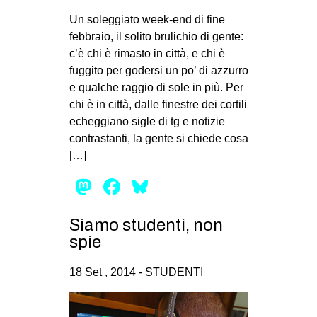
MILANO
Un soleggiato week-end di fine
MOBILITAZIONI
febbraio, il solito brulichio di gente:
c’è chi è rimasto in città, e chi è
SPAZI
fuggito per godersi un po’ di azzurro
SPORT POPOLARE
e qualche raggio di sole in più. Per
chi è in città, dalle finestre dei cortili
MOVIMENTI
echeggiano sigle di tg e notizie
AMBIENTE
contrastanti, la gente si chiede cosa
[…]
ANTIFASCISMO
Mastodon
Facebook
Bluesky
DIRITTO ALL’ABITARE
GENERI
Siamo studenti, non
MIGRAZIONI
spie
PRECARIATO
18 Set , 2014 -
STUDENTI
REPRESSIONE
STUDENTI