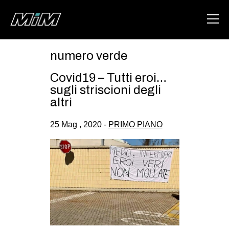
numero verde
HOME
Covid19 – Tutti eroi…
ABOUT
sugli striscioni degli
altri
AREA
25 Mag , 2020 -
PRIMO PIANO
DEGENERAZIONE
GAZA FREESTYLE
CSOA LAMBRETTA
MSM
STUDENTI TSUNAMI
ZAM