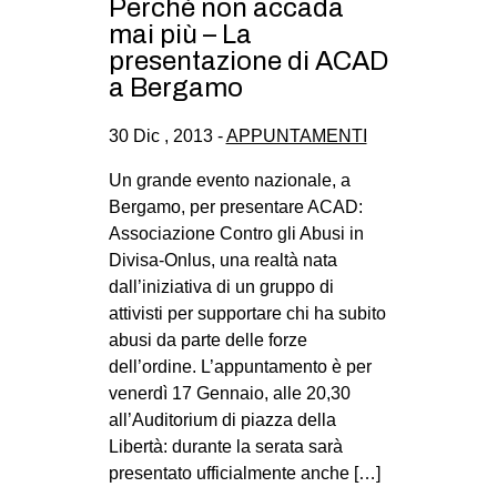
Perché non accada
mai più – La
EVENTI
presentazione di ACAD
in
a Bergamo
Fb
30 Dic , 2013 -
APPUNTAMENTI
tw
Un grande evento nazionale, a
Bergamo, per presentare ACAD:
bsky
Associazione Contro gli Abusi in
Divisa-Onlus, una realtà nata
ms
dall’iniziativa di un gruppo di
attivisti per supportare chi ha subito
SEARCH
abusi da parte delle forze
dell’ordine. L’appuntamento è per
venerdì 17 Gennaio, alle 20,30
all’Auditorium di piazza della
Libertà: durante la serata sarà
presentato ufficialmente anche […]