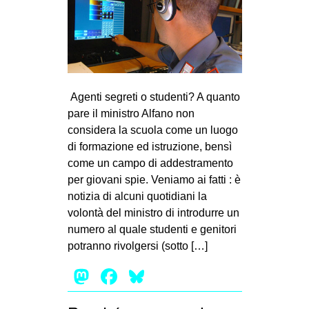
CULTURE
ARTE
CINEMA
MANIFESTI
Agenti segreti o studenti? A quanto
MUSICA
pare il ministro Alfano non
considera la scuola come un luogo
RECENSIONI
di formazione ed istruzione, bensì
INTERNAZIONALE
come un campo di addestramento
per giovani spie. Veniamo ai fatti : è
AFRICA
notizia di alcuni quotidiani la
AMERICHE
volontà del ministro di introdurre un
numero al quale studenti e genitori
ESTREMO ORIENTE
potranno rivolgersi (sotto […]
EUROPA
Mastodon
Facebook
Bluesky
MEDIO ORIENTE
MONDO