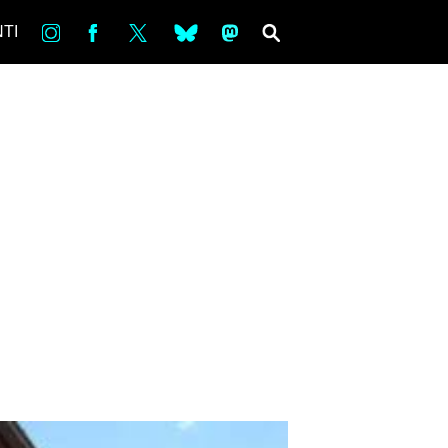
in
Fb
tw
bsky
ms
SEARCH
TI